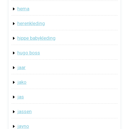
hema
herenkleding
hippe babykleding
hugo boss
jaar
jako
jas
jassen
jayno