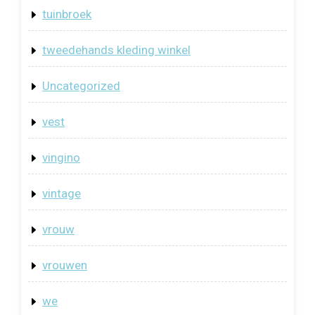
tuinbroek
tweedehands kleding winkel
Uncategorized
vest
vingino
vintage
vrouw
vrouwen
we