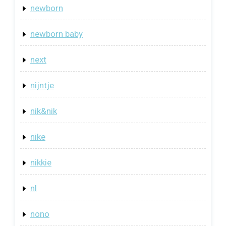
newborn
newborn baby
next
nijntje
nik&nik
nike
nikkie
nl
nono