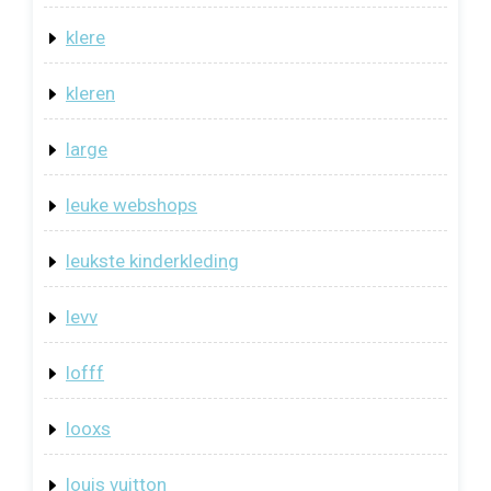
klere
kleren
large
leuke webshops
leukste kinderkleding
levv
lofff
looxs
louis vuitton