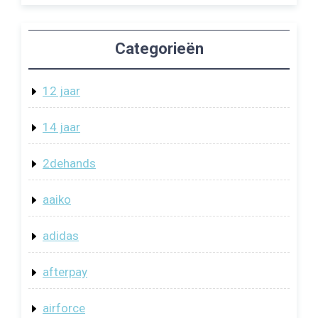
Categorieën
12 jaar
14 jaar
2dehands
aaiko
adidas
afterpay
airforce