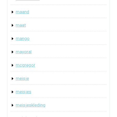
maand
maat
mango
mayoral
mcgregor
meisje
meisjes
meisjeskleding