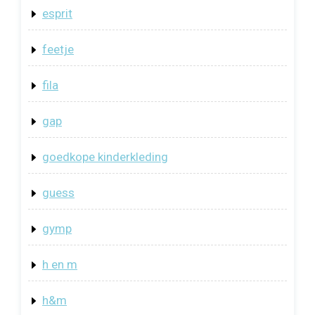
esprit
feetje
fila
gap
goedkope kinderkleding
guess
gymp
h en m
h&m