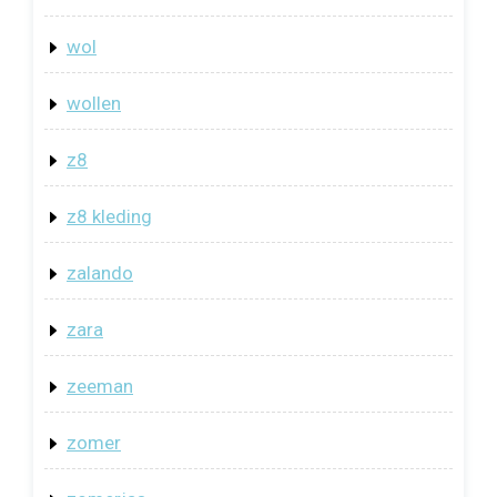
wol
wollen
z8
z8 kleding
zalando
zara
zeeman
zomer