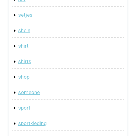
setjes
shein
shirt
shirts
shop
someone
sport
sportkleding