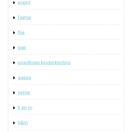
esprit
feetje
fila
gap
goedkope kinderkleding
guess
gymp
h en m
h&m