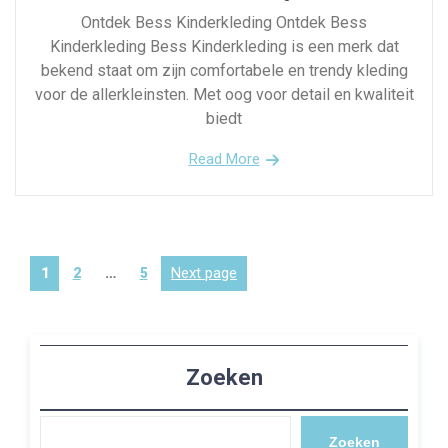
Ontdek Bess Kinderkleding Ontdek Bess
Kinderkleding Bess Kinderkleding is een merk dat
bekend staat om zijn comfortabele en trendy kleding
voor de allerkleinsten. Met oog voor detail en kwaliteit
biedt
Read More
Berichten
Page
Page
Page
Next page
1
2
…
5
paginering
Zoeken
Zoeken