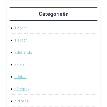
Categorieën
12 jaar
14 jaar
2dehands
aaiko
adidas
afterpay
airforce