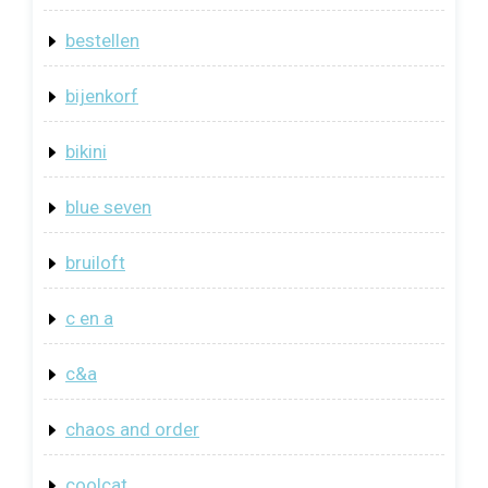
bestellen
bijenkorf
bikini
blue seven
bruiloft
c en a
c&a
chaos and order
coolcat