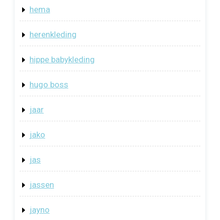
hema
herenkleding
hippe babykleding
hugo boss
jaar
jako
jas
jassen
jayno