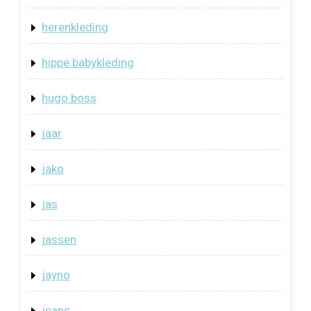
herenkleding
hippe babykleding
hugo boss
jaar
jako
jas
jassen
jayno
jeans