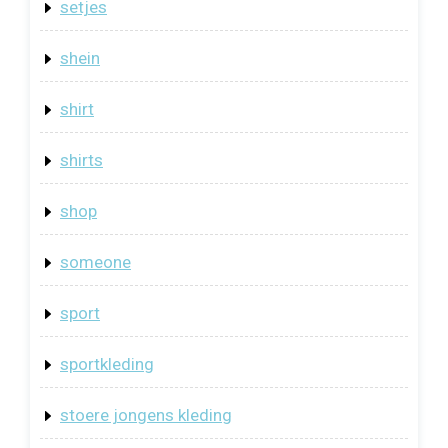
setjes
shein
shirt
shirts
shop
someone
sport
sportkleding
stoere jongens kleding