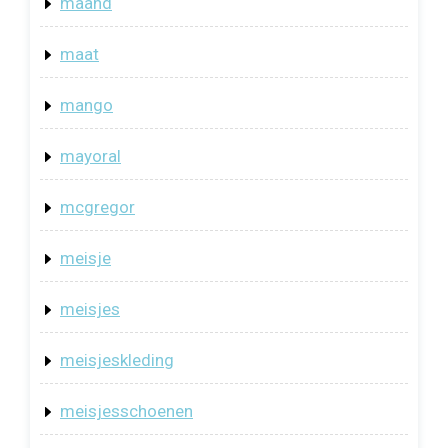
maand
maat
mango
mayoral
mcgregor
meisje
meisjes
meisjeskleding
meisjesschoenen