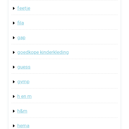
feetje
fila
gap
goedkope kinderkleding
guess
gymp
h en m
h&m
hema