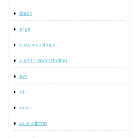
kleren
large
leuke webshops
leukste kinderkleding
levv
lofff
looxs
louis vuitton