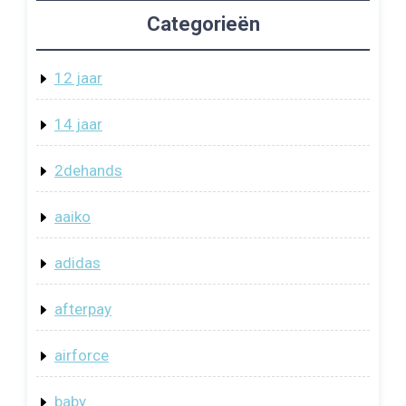
Categorieën
12 jaar
14 jaar
2dehands
aaiko
adidas
afterpay
airforce
baby