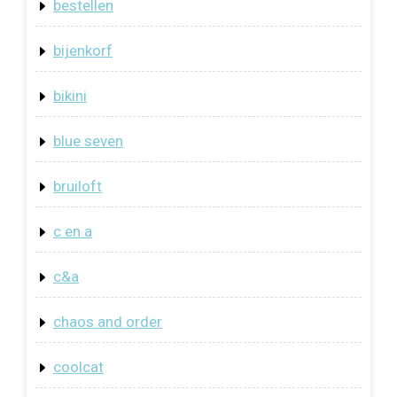
bestellen
bijenkorf
bikini
blue seven
bruiloft
c en a
c&a
chaos and order
coolcat