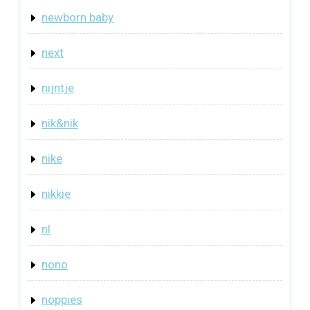
newborn baby
next
nijntje
nik&nik
nike
nikkie
nl
nono
noppies