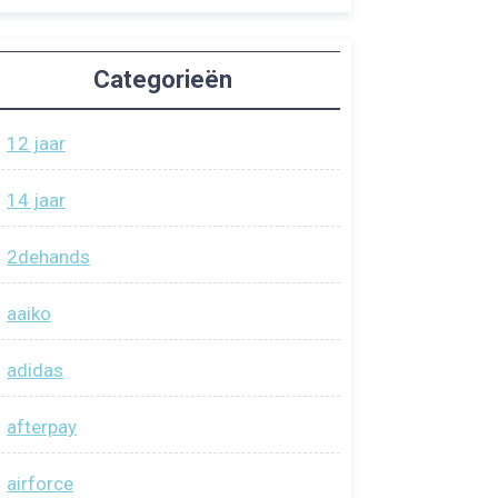
Categorieën
12 jaar
14 jaar
2dehands
aaiko
adidas
afterpay
airforce