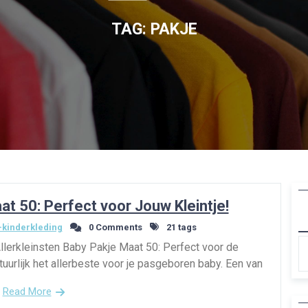
TAG:
PAKJE
at 50: Perfect voor Jouw Kleintje!
kinderkleding
0 Comments
21 tags
llerkleinsten Baby Pakje Maat 50: Perfect voor de
tuurlijk het allerbeste voor je pasgeboren baby. Een van
Read More