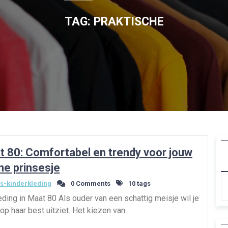
TAG:
PRAKTISCHE
at 80: Comfortabel en trendy voor jouw
ne prinsesje
s-kinderkleding
0 Comments
10 tags
eding in Maat 80 Als ouder van een schattig meisje wil je
jd op haar best uitziet. Het kiezen van