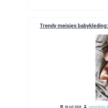
Trendy meisjes babykleding: S
06 juli 2024
sammikids-k