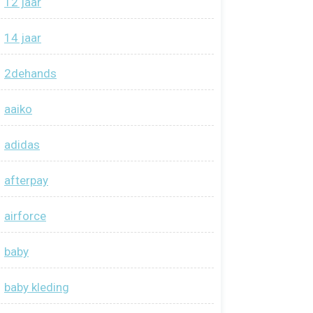
12 jaar
14 jaar
2dehands
aaiko
adidas
afterpay
airforce
baby
baby kleding