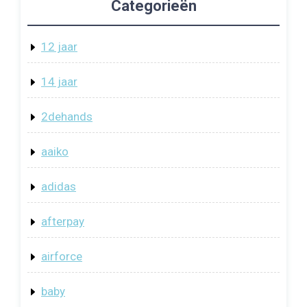
Categorieën
12 jaar
14 jaar
2dehands
aaiko
adidas
afterpay
airforce
baby