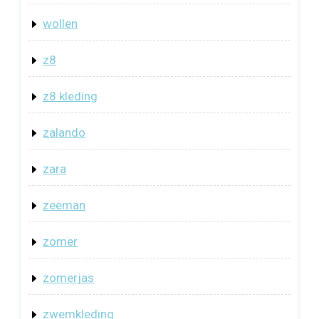
wollen
z8
z8 kleding
zalando
zara
zeeman
zomer
zomerjas
zwemkleding