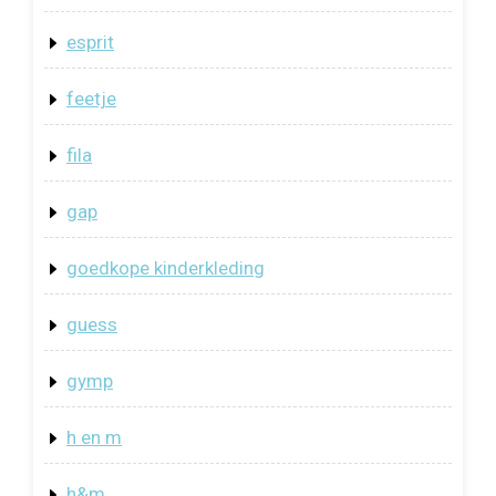
esprit
feetje
fila
gap
goedkope kinderkleding
guess
gymp
h en m
h&m