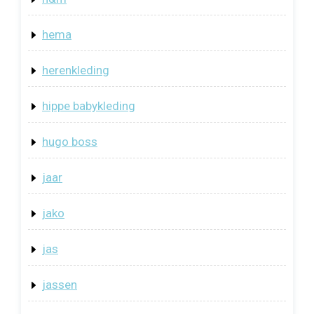
hema
herenkleding
hippe babykleding
hugo boss
jaar
jako
jas
jassen