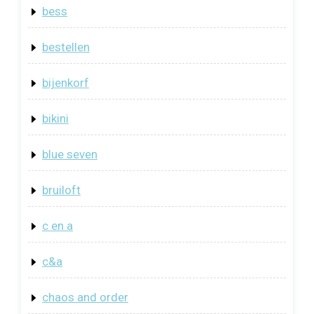
bess
bestellen
bijenkorf
bikini
blue seven
bruiloft
c en a
c&a
chaos and order