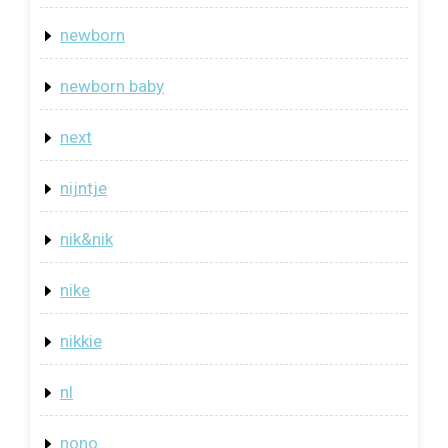
newborn
newborn baby
next
nijntje
nik&nik
nike
nikkie
nl
nono