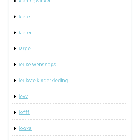
kledingwinkel
klere
kleren
large
leuke webshops
leukste kinderkleding
levv
lofff
looxs