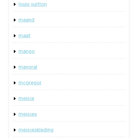
louis vuitton
maand
maat
mango
mayoral
mcgregor
meisje
meisjes
meisjeskleding