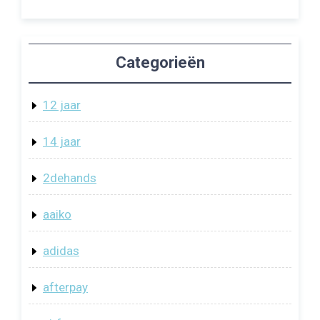
Categorieën
12 jaar
14 jaar
2dehands
aaiko
adidas
afterpay