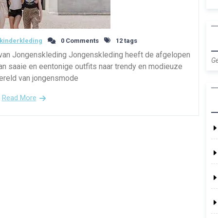
kinderkleding
0 Comments
12 tags
d van Jongenskleding Jongenskleding heeft de afgelopen
Ge
an saaie en eentonige outfits naar trendy en modieuze
wereld van jongensmode
Read More