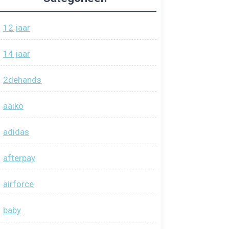
12 jaar
14 jaar
2dehands
aaiko
adidas
afterpay
airforce
baby