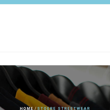
/
HOME
STOERE STREETWEAR