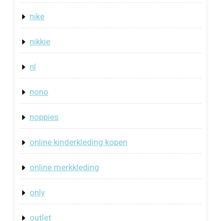
nike
nikkie
nl
nono
noppies
online kinderkleding kopen
online merkkleding
only
outlet