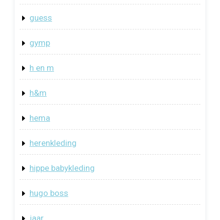
guess
gymp
h en m
h&m
hema
herenkleding
hippe babykleding
hugo boss
jaar