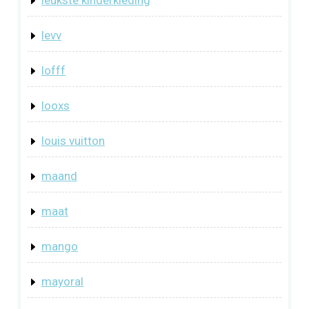
leukste kinderkleding
levv
lofff
looxs
louis vuitton
maand
maat
mango
mayoral