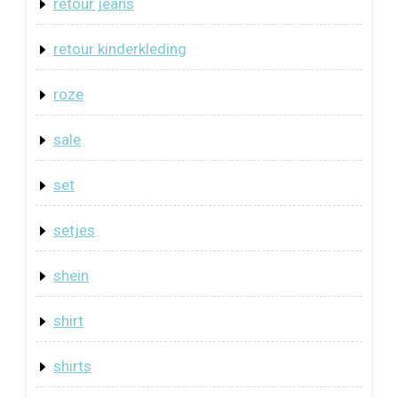
retour jeans
retour kinderkleding
roze
sale
set
setjes
shein
shirt
shirts