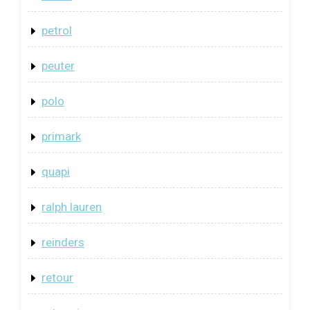
petrol
peuter
polo
primark
quapi
ralph lauren
reinders
retour