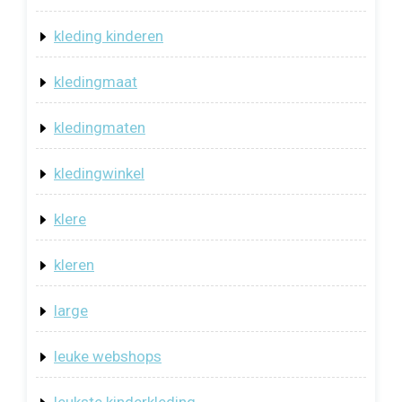
kleding kinderen
kledingmaat
kledingmaten
kledingwinkel
klere
kleren
large
leuke webshops