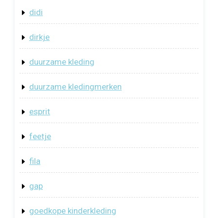
didi
dirkje
duurzame kleding
duurzame kledingmerken
esprit
feetje
fila
gap
goedkope kinderkleding