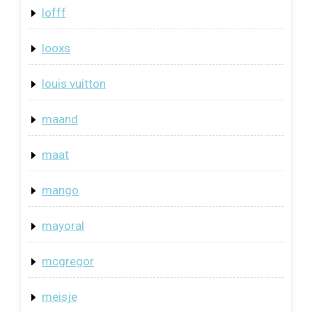
lofff
looxs
louis vuitton
maand
maat
mango
mayoral
mcgregor
meisje