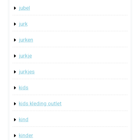
jubel
jurk
jurken
jurkje
jurkjes
kids
kids kleding outlet
kind
kinder