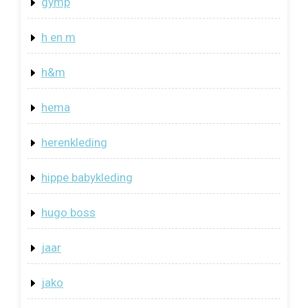
gymp
h en m
h&m
hema
herenkleding
hippe babykleding
hugo boss
jaar
jako