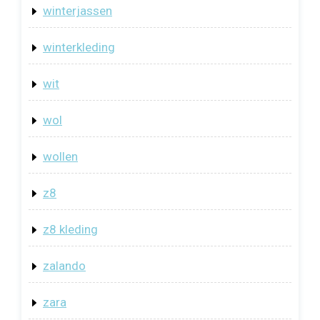
winterjassen
winterkleding
wit
wol
wollen
z8
z8 kleding
zalando
zara