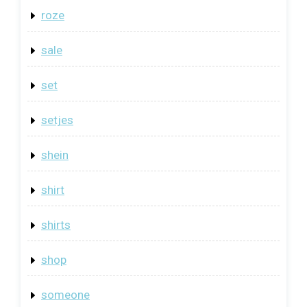
roze
sale
set
setjes
shein
shirt
shirts
shop
someone