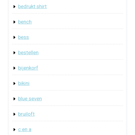
bedrukt shirt
bench
bess
bestellen
bijenkorf
bikini
blue seven
bruiloft
c en a