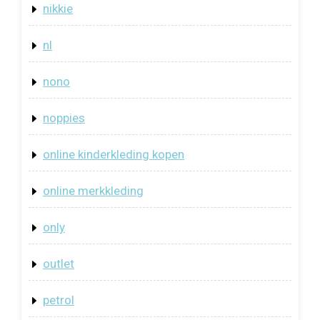
nikkie
nl
nono
noppies
online kinderkleding kopen
online merkkleding
only
outlet
petrol