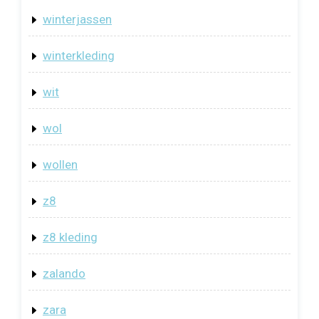
winterjassen
winterkleding
wit
wol
wollen
z8
z8 kleding
zalando
zara