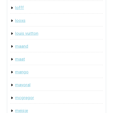
lofff
looxs
louis vuitton
maand
maat
mango
mayoral
mcgregor
meisje