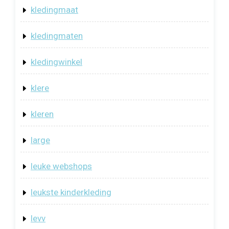
kledingmaat
kledingmaten
kledingwinkel
klere
kleren
large
leuke webshops
leukste kinderkleding
levv