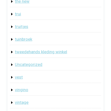
the new
trui
truitjes
tuinbroek
tweedehands kleding winkel
Uncategorized
vest
vingino
vintage