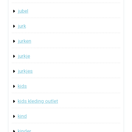
jubel
jurk
jurken
jurkje
jurkjes
kids
kids kleding outlet
kind
kinder