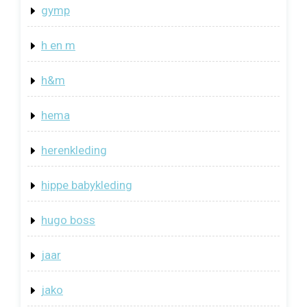
gymp
h en m
h&m
hema
herenkleding
hippe babykleding
hugo boss
jaar
jako