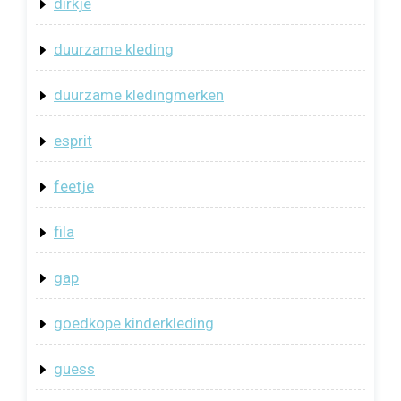
dirkje
duurzame kleding
duurzame kledingmerken
esprit
feetje
fila
gap
goedkope kinderkleding
guess