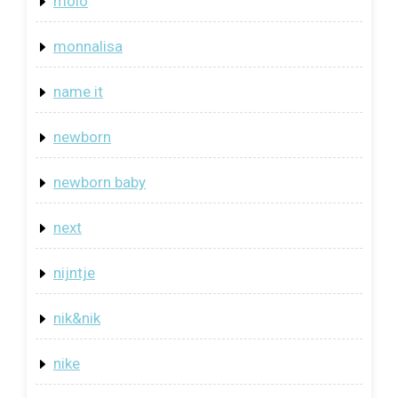
molo
monnalisa
name it
newborn
newborn baby
next
nijntje
nik&nik
nike