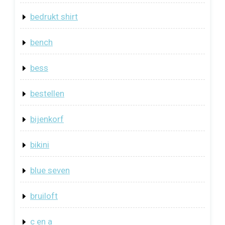
bedrukt shirt
bench
bess
bestellen
bijenkorf
bikini
blue seven
bruiloft
c en a