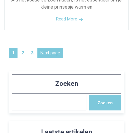
kleine prinsesje warm en
Read More
Berichten
Page
Page
Page
Next page
1
2
3
paginering
Zoeken
Zoeken
Laatste artikelen