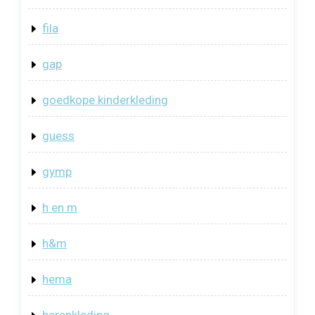
fila
gap
goedkope kinderkleding
guess
gymp
h en m
h&m
hema
herenkleding