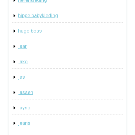
hippe babykleding
hugo boss
jaar
jako
jas
jassen
jayno
jeans