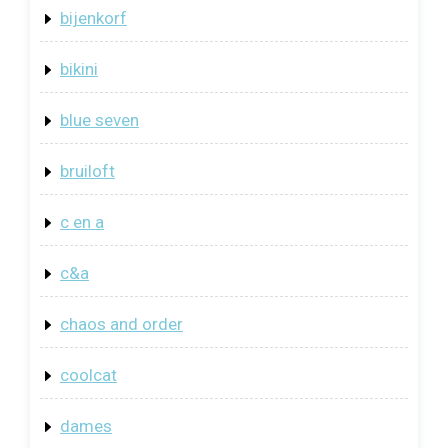
bijenkorf
bikini
blue seven
bruiloft
c en a
c&a
chaos and order
coolcat
dames