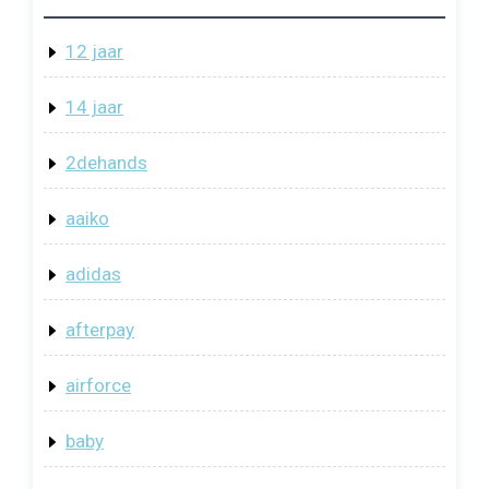
12 jaar
14 jaar
2dehands
aaiko
adidas
afterpay
airforce
baby