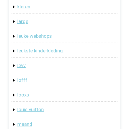
kleren
large
leuke webshops
leukste kinderkleding
levv
lofff
looxs
louis vuitton
maand