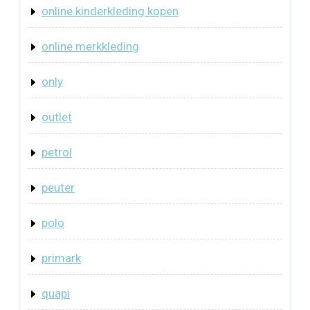
online kinderkleding kopen
online merkkleding
only
outlet
petrol
peuter
polo
primark
quapi