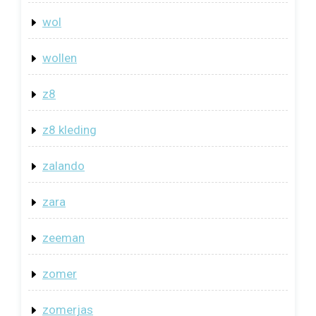
wol
wollen
z8
z8 kleding
zalando
zara
zeeman
zomer
zomerjas