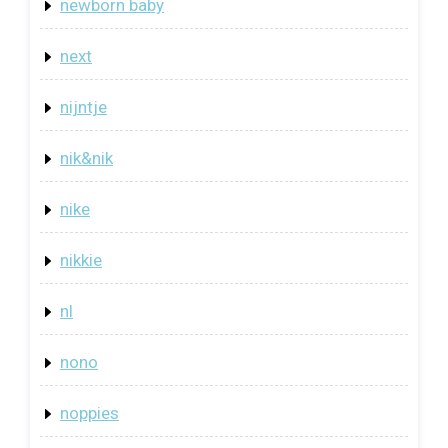
newborn baby
next
nijntje
nik&nik
nike
nikkie
nl
nono
noppies