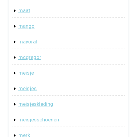
maat
mango
mayoral
mcgregor
meisje
meisjes
meisjeskleding
meisjesschoenen
merk