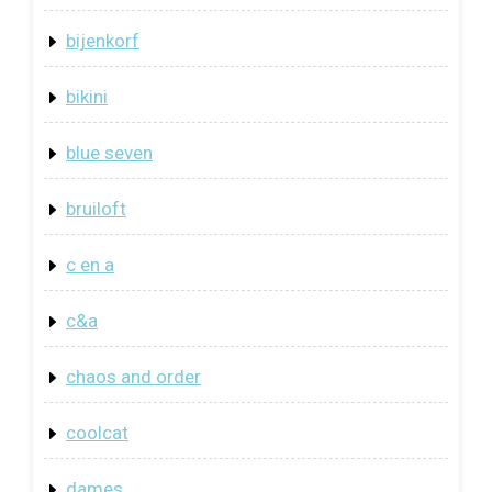
bijenkorf
bikini
blue seven
bruiloft
c en a
c&a
chaos and order
coolcat
dames