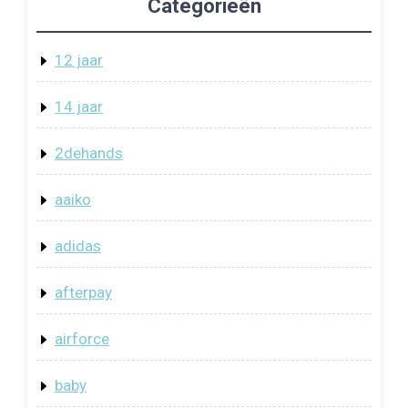
Categorieën
12 jaar
14 jaar
2dehands
aaiko
adidas
afterpay
airforce
baby