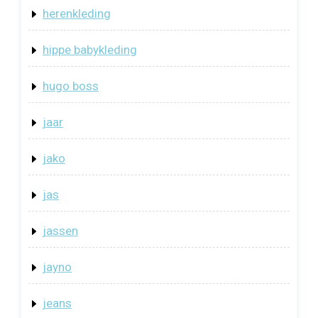
herenkleding
hippe babykleding
hugo boss
jaar
jako
jas
jassen
jayno
jeans