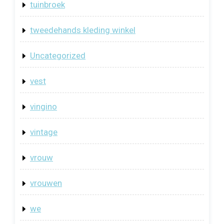
tuinbroek
tweedehands kleding winkel
Uncategorized
vest
vingino
vintage
vrouw
vrouwen
we