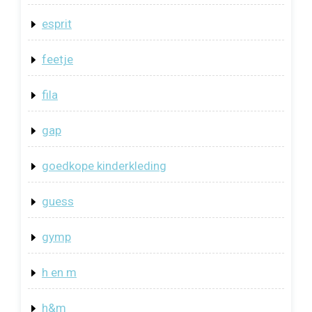
esprit
feetje
fila
gap
goedkope kinderkleding
guess
gymp
h en m
h&m