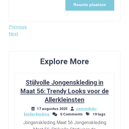
Bericht
Previous
Previous
Post
Next
Next
navigatie
Post
Explore More
Stijlvolle Jongenskleding in
Maat 56: Trendy Looks voor de
Allerkleinsten
17 augustus 2025
sammikids-
kinderkleding
0 Comments
19 tags
Jongenskleding Maat 56 Jongenskleding