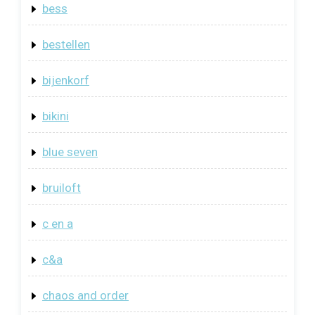
bess
bestellen
bijenkorf
bikini
blue seven
bruiloft
c en a
c&a
chaos and order