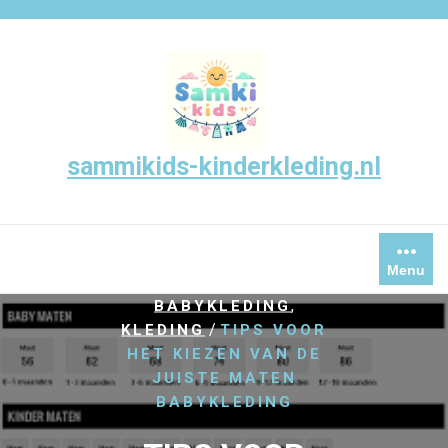
Skip
to
content
sammikids-kinderkleding.nl
Menu
/
,
HOME
BABY KLEDING
,
BABYKLEDING
/
KLEDING
TIPS VOOR
HET KIEZEN VAN DE
JUISTE MATEN
BABYKLEDING