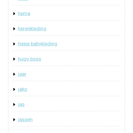
hema
herenkleding
hippe babykleding
hugo boss
jaar
jako
jas
jassen