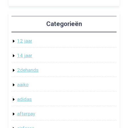
Categorieën
12 jaar
14 jaar
2dehands
aaiko
adidas
afterpay