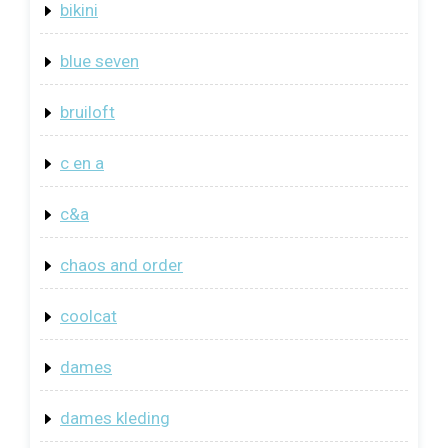
bikini
blue seven
bruiloft
c en a
c&a
chaos and order
coolcat
dames
dames kleding