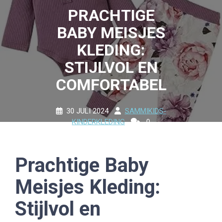
PRACHTIGE
BABY MEISJES
KLEDING:
STIJLVOL EN
COMFORTABEL
30 JULI 2024
SAMMIKIDS-
KINDERKLEDING
0
COMMENTS
9 TAGS
Prachtige Baby
Meisjes Kleding:
Stijlvol en