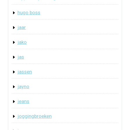
hugo boss
jaar
jako
jas
jassen
jayno
jeans
joggingbroeken