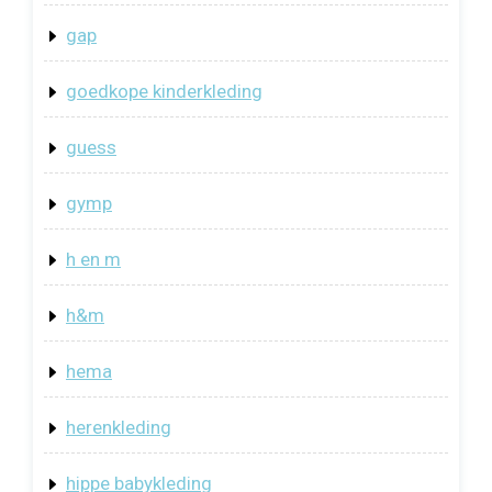
gap
goedkope kinderkleding
guess
gymp
h en m
h&m
hema
herenkleding
hippe babykleding