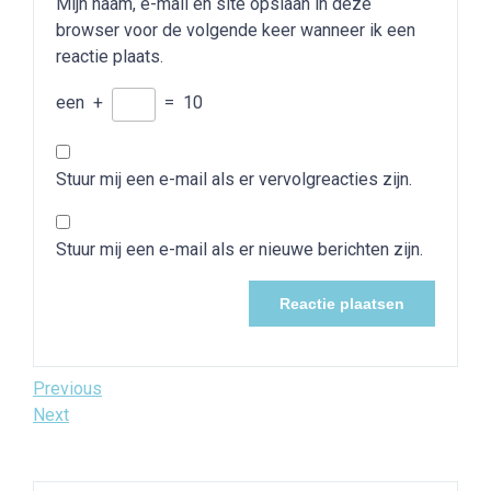
Mijn naam, e-mail en site opslaan in deze
browser voor de volgende keer wanneer ik een
reactie plaats.
een
+
=
10
Stuur mij een e-mail als er vervolgreacties zijn.
Stuur mij een e-mail als er nieuwe berichten zijn.
Bericht
Previous
Previous
Post
Next
Next
navigatie
Post