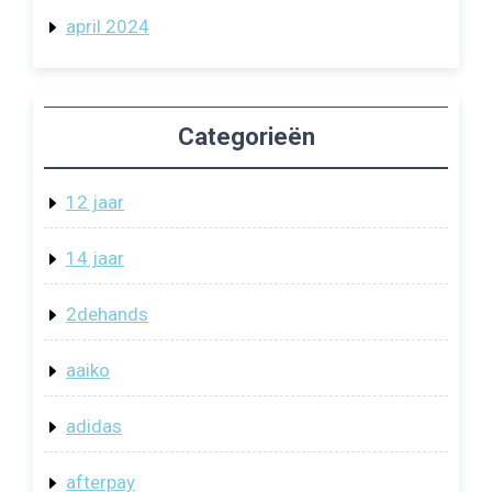
april 2024
Categorieën
12 jaar
14 jaar
2dehands
aaiko
adidas
afterpay