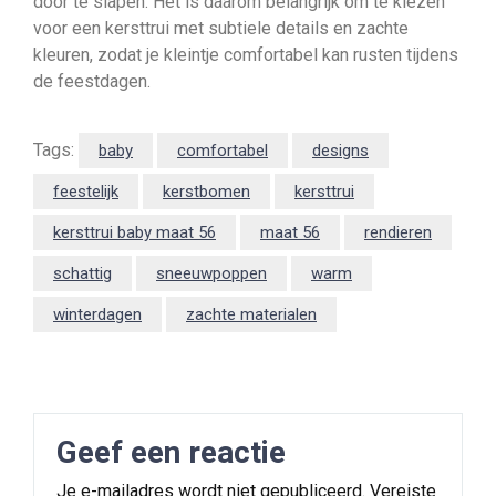
door te slapen. Het is daarom belangrijk om te kiezen
voor een kersttrui met subtiele details en zachte
kleuren, zodat je kleintje comfortabel kan rusten tijdens
de feestdagen.
Tags:
baby
comfortabel
designs
feestelijk
kerstbomen
kersttrui
kersttrui baby maat 56
maat 56
rendieren
schattig
sneeuwpoppen
warm
winterdagen
zachte materialen
Geef een reactie
Je e-mailadres wordt niet gepubliceerd.
Vereiste