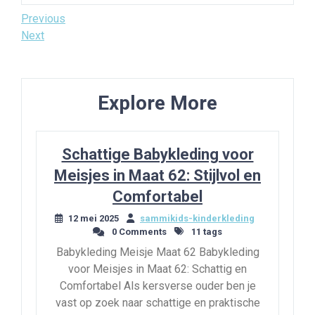
Bericht
Previous
Previous
Post
Next
Next
navigatie
Post
Explore More
Schattige Babykleding voor
Meisjes in Maat 62: Stijlvol en
Comfortabel
12 mei 2025
sammikids-kinderkleding
0 Comments
11 tags
Babykleding Meisje Maat 62 Babykleding
voor Meisjes in Maat 62: Schattig en
Comfortabel Als kersverse ouder ben je
vast op zoek naar schattige en praktische