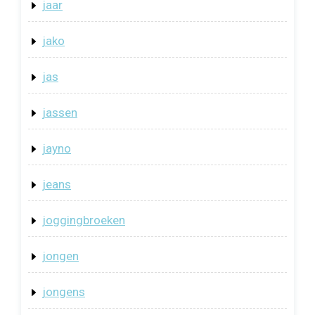
jaar
jako
jas
jassen
jayno
jeans
joggingbroeken
jongen
jongens