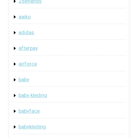
2dehands
aaiko
adidas
afterpay
airforce
baby
baby kleding
babyface
babykleding