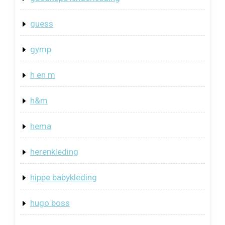
guess
gymp
h en m
h&m
hema
herenkleding
hippe babykleding
hugo boss