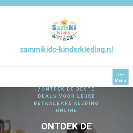
Skip
to
content
sammikids-kinderkleding.nl
Menu
/
HOME
DAMESKLEDING
/
ONTDEK DE BESTE
DEALS VOOR LEUKE
BETAALBARE KLEDING
ONLINE
ONTDEK DE