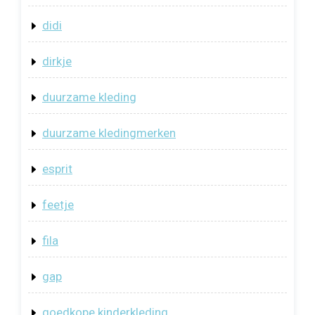
didi
dirkje
duurzame kleding
duurzame kledingmerken
esprit
feetje
fila
gap
goedkope kinderkleding