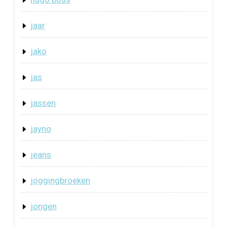
jaar
jako
jas
jassen
jayno
jeans
joggingbroeken
jongen