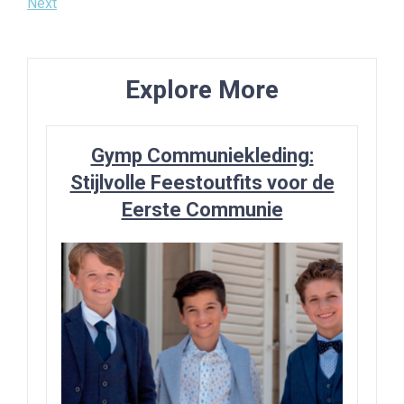
Post
Next
Next
navigatie
Post
Explore More
Gymp Communiekleding:
Stijlvolle Feestoutfits voor de
Eerste Communie