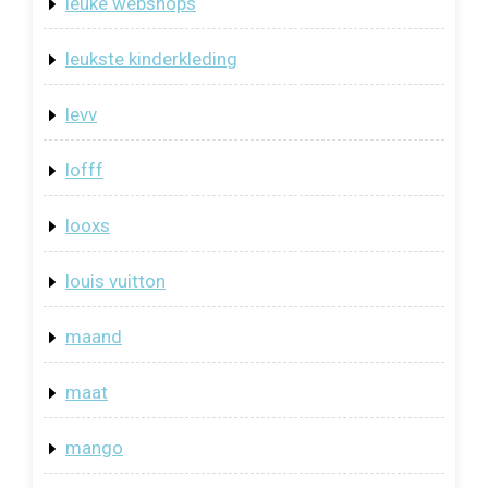
leuke webshops
leukste kinderkleding
levv
lofff
looxs
louis vuitton
maand
maat
mango