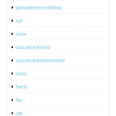
dameskleding webshop
didi
dirkje
duurzame kleding
duurzame kledingmerken
esprit
feetje
fila
gap