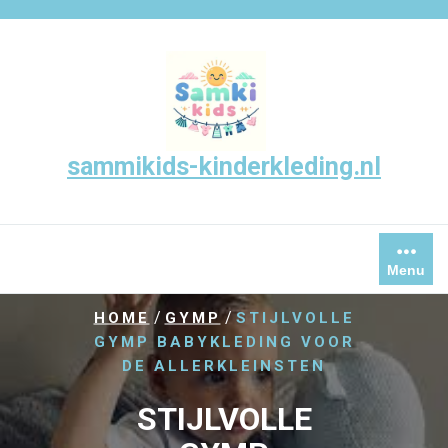
Skip
to
content
sammikids-kinderkleding.nl
Menu
/
/
HOME
GYMP
STIJLVOLLE
GYMP BABYKLEDING VOOR
DE ALLERKLEINSTEN
STIJLVOLLE