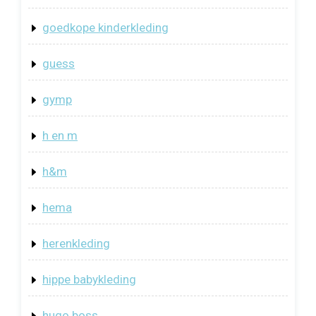
goedkope kinderkleding
guess
gymp
h en m
h&m
hema
herenkleding
hippe babykleding
hugo boss