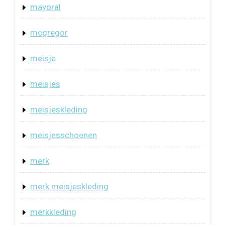
mayoral
mcgregor
meisje
meisjes
meisjeskleding
meisjesschoenen
merk
merk meisjeskleding
merkkleding