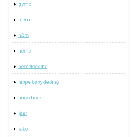
gymp
h en m
h&m
hema
herenkleding
hippe babykleding
hugo boss
jaar
jako