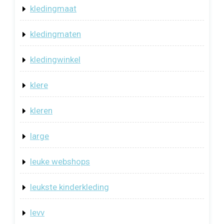
kledingmaat
kledingmaten
kledingwinkel
klere
kleren
large
leuke webshops
leukste kinderkleding
levv