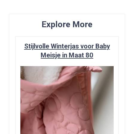
navigatie
Post
Explore More
Stijlvolle Winterjas voor Baby
Meisje in Maat 80