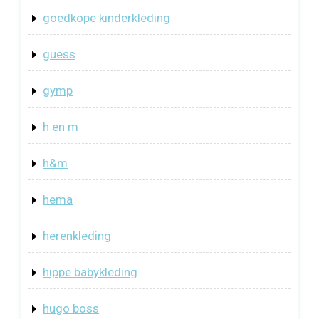
goedkope kinderkleding
guess
gymp
h en m
h&m
hema
herenkleding
hippe babykleding
hugo boss