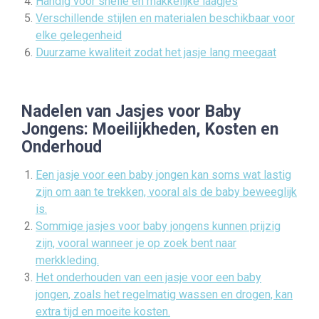
Handig voor snelle en makkelijke laagjes
Verschillende stijlen en materialen beschikbaar voor
elke gelegenheid
Duurzame kwaliteit zodat het jasje lang meegaat
Nadelen van Jasjes voor Baby
Jongens: Moeilijkheden, Kosten en
Onderhoud
Een jasje voor een baby jongen kan soms wat lastig
zijn om aan te trekken, vooral als de baby beweeglijk
is.
Sommige jasjes voor baby jongens kunnen prijzig
zijn, vooral wanneer je op zoek bent naar
merkkleding.
Het onderhouden van een jasje voor een baby
jongen, zoals het regelmatig wassen en drogen, kan
extra tijd en moeite kosten.