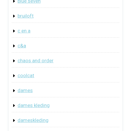
blue seven
bruiloft
c en a
c&a
chaos and order
coolcat
dames
dames kleding
dameskleding