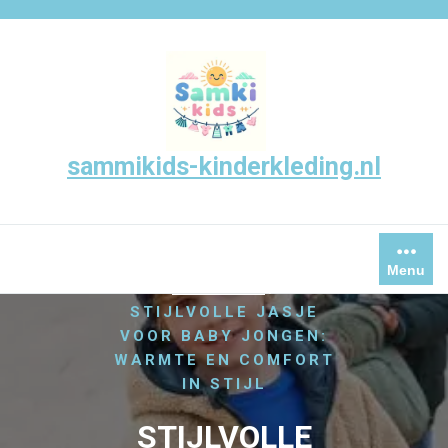
Skip
to
content
sammikids-kinderkleding.nl
/
,
,
HOME
JAS
JONGEN
Menu
/
JONGENS
STIJLVOLLE JASJE
VOOR BABY JONGEN:
WARMTE EN COMFORT
IN STIJL
STIJLVOLLE