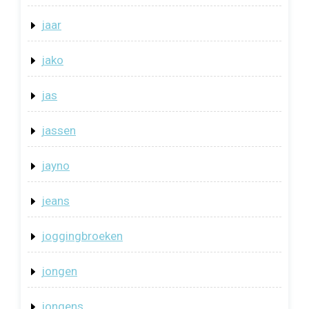
jaar
jako
jas
jassen
jayno
jeans
joggingbroeken
jongen
jongens