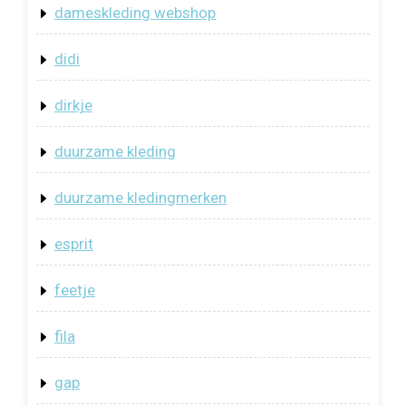
dameskleding webshop
didi
dirkje
duurzame kleding
duurzame kledingmerken
esprit
feetje
fila
gap