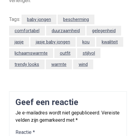
verlengen.
Tags:
baby jongen
bescherming
comfortabel
duurzaamheid
gelegenheid
jasje
jasje baby jongen
kou
kwaliteit
lichaamswarmte
outfit
stijlvol
trendy looks
warmte
wind
Geef een reactie
Je e-mailadres wordt niet gepubliceerd.
Vereiste
velden zijn gemarkeerd met
*
Reactie
*