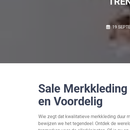
TREN
19 SEPT
Sale Merkkleding 
en Voordelig
Wie zegt dat kwalitatieve merkkleding duur m
bewijzen we het tegendeel. Ontdek de wereld