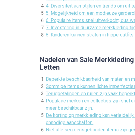
4. Diversiteit aan stijlen en trends om uit t
5. Mogelijkheid om een modieuze garderob
6. Populaire items snel uitverkocht, dus we
7. Investering in duurzame merkkleding tij
8. Kinderen kunnen stralen in hippe outfits
Nadelen van Sale Merkkleding
Letten
Beperkte beschikbaarheid van maten en mo
Sommige items kunnen lichte imperfecties
Terugbetalingen en ruilen zijn vaak beperk
Populaire merken en collecties zijn snel ui
meer beschikbaar zijn.
De korting op merkkleding kan verleidelijk
onnodige aanschaffen.
Niet alle seizoensgebonden items zijn ges