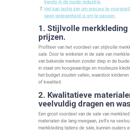
trends in de mode-industrie.
Het kan lastig zijn om precies te voorspell
geen gelegenheid is om te passen.
1. Stijlvolle merkkledin
prijzen.
Profiteer van het voordeel van stijlvolle mer
sale. Door te winkelen in de sale van merkkle
van bekende merken zonder diep in de buidel
in staat om hoogwaardige en modieuze kledi
het budget zouden vallen, waardoor kinderen e
of kwaliteit.
2. Kwalitatieve material
veelvuldig dragen en wa
Een groot voordeel van de sale van merkkledi
materialen die lang meegaan, zelfs na veelvu
merkkleding tijdens de sale, kunnen ouders er