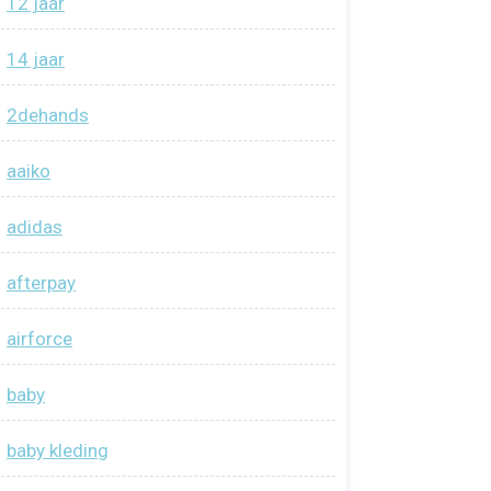
12 jaar
14 jaar
2dehands
aaiko
adidas
afterpay
airforce
baby
baby kleding