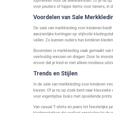
topmerken voor de allerkleinsten. Of je nu op
voor peuters of hippe items voor tieners, in d
Voordelen van Sale Merkkledi
De sale van merkkleding voor kinderen biedt t
aanzienlijke kortingen op stijlvolle kleding
vallen. Zo kunnen ouders hun kinderen kleden 
Bovendien is merkkleding vaak gemaakt van 
veelvuldig wassen en dragen. Door te invester
ervoor dat je kind er niet alleen modieus uit
Trends en Stijlen
In de sale van merkkleding voor kinderen vind
kiezen. Of je nu op zoek bent naar klassieke o
voor eigentijdse looks met opvallende prints e
Van casual T-shirts en jeans tot feestelijke ju
kledingstukken die perfect aansluiten bij de pe