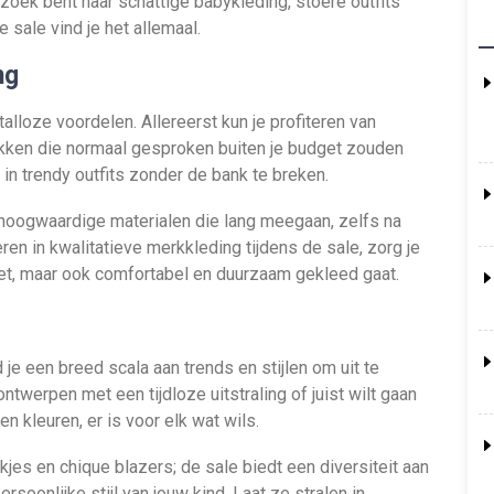
 zoek bent naar schattige babykleding, stoere outfits
e sale vind je het allemaal.
ng
alloze voordelen. Allereerst kun je profiteren van
stukken die normaal gesproken buiten je budget zouden
in trendy outfits zonder de bank te breken.
hoogwaardige materialen die lang meegaan, zelfs na
en in kwalitatieve merkkleding tijdens de sale, zorg je
ziet, maar ook comfortabel en duurzaam gekleed gaat.
 je een breed scala aan trends en stijlen om uit te
ntwerpen met een tijdloze uitstraling of juist wilt gaan
n kleuren, er is voor elk wat wils.
rkjes en chique blazers; de sale biedt een diversiteit aan
rsoonlijke stijl van jouw kind. Laat ze stralen in