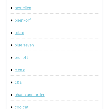
bestellen
bijenkorf
bikini
blue seven
bruiloft
c en a
c&a
chaos and order
coolcat