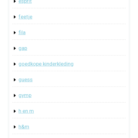
esprit
feetje
fila
gap
goedkope kinderkleding
guess
gymp
h en m
h&m