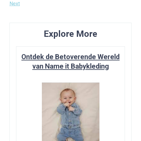
Post
Next
Next
navigatie
Post
Explore More
Ontdek de Betoverende Wereld
van Name it Babykleding