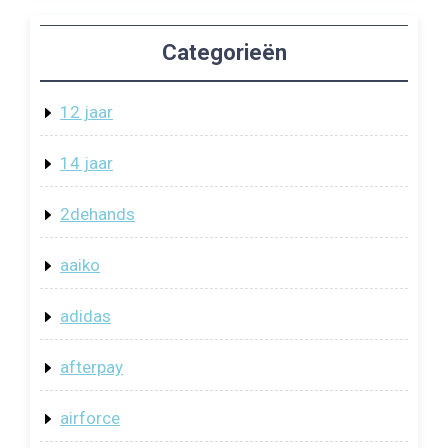
Categorieën
12 jaar
14 jaar
2dehands
aaiko
adidas
afterpay
airforce