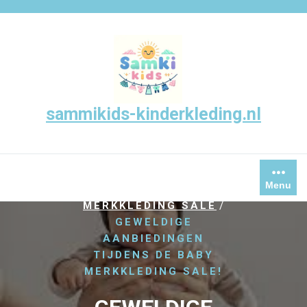
Skip
to
content
sammikids-kinderkleding.nl
/
,
HOME
BABY
Menu
,
KINDERKLEDING
/
MERKKLEDING SALE
GEWELDIGE
AANBIEDINGEN
TIJDENS DE BABY
MERKKLEDING SALE!