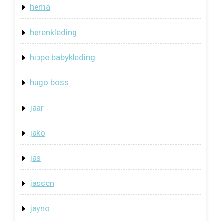
hema
herenkleding
hippe babykleding
hugo boss
jaar
jako
jas
jassen
jayno