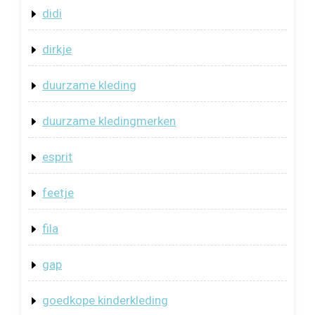
didi
dirkje
duurzame kleding
duurzame kledingmerken
esprit
feetje
fila
gap
goedkope kinderkleding