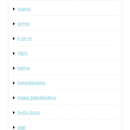
guess
gymp
h en m
h&m
hema
herenkleding
hippe babykleding
hugo boss
jaar