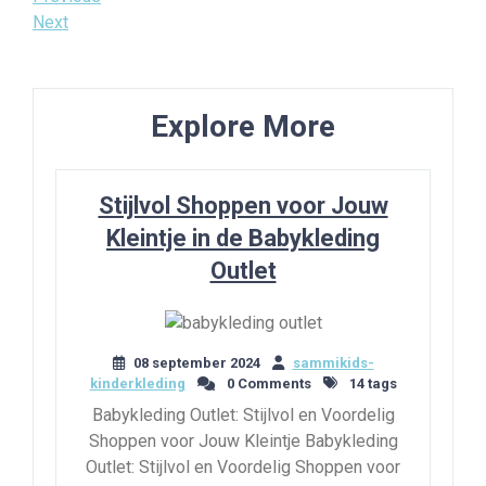
Bericht
Post
Next
Next
navigatie
Post
Explore More
Stijlvol Shoppen voor Jouw
Kleintje in de Babykleding
Outlet
08 september 2024
sammikids-
kinderkleding
0 Comments
14 tags
Babykleding Outlet: Stijlvol en Voordelig
Shoppen voor Jouw Kleintje Babykleding
Outlet: Stijlvol en Voordelig Shoppen voor