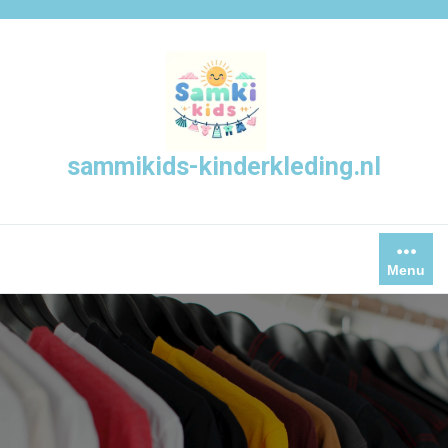
Skip
to
content
sammikids-kinderkleding.nl
Menu