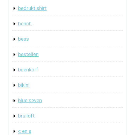
bedrukt shirt
bench
bess
bestellen
bijenkorf
bikini
blue seven
bruiloft
c en a