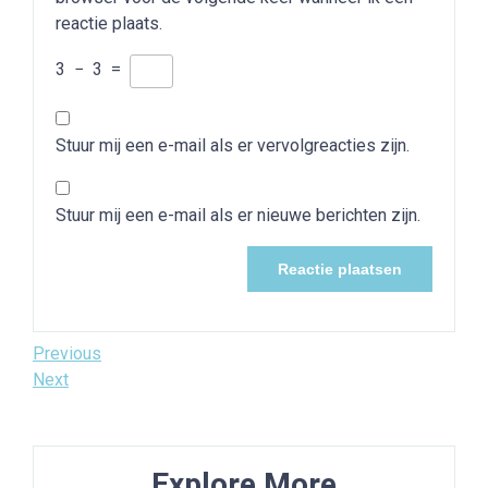
reactie plaats.
3
−
3
=
Stuur mij een e-mail als er vervolgreacties zijn.
Stuur mij een e-mail als er nieuwe berichten zijn.
Bericht
Previous
Previous
Post
Next
Next
navigatie
Post
Explore More