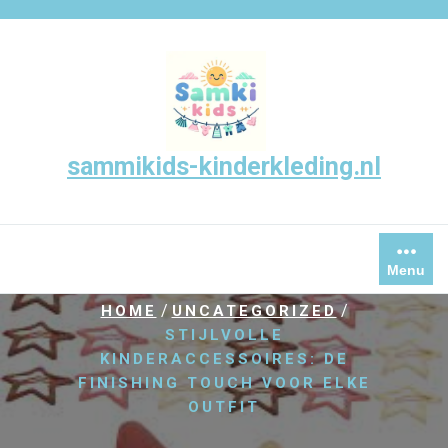
Skip
to
content
sammikids-kinderkleding.nl
Menu
/
/
HOME
UNCATEGORIZED
STIJLVOLLE
KINDERACCESSOIRES: DE
FINISHING TOUCH VOOR ELKE
OUTFIT