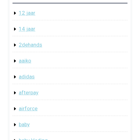
12 jaar
14 jaar
2dehands
aaiko
adidas
afterpay
airforce
baby