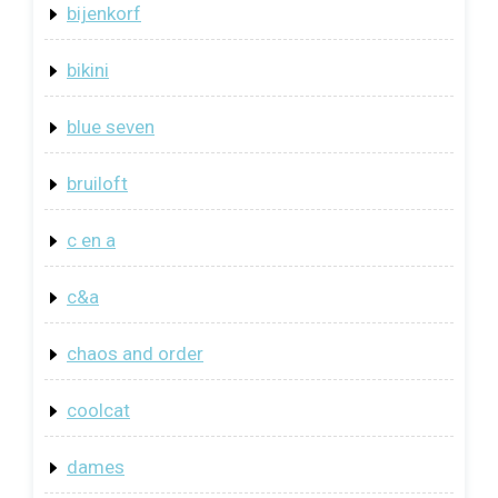
bijenkorf
bikini
blue seven
bruiloft
c en a
c&a
chaos and order
coolcat
dames