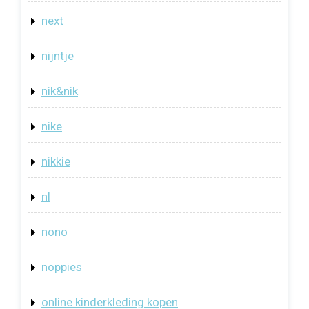
next
nijntje
nik&nik
nike
nikkie
nl
nono
noppies
online kinderkleding kopen