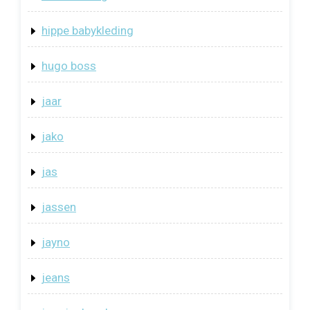
hippe babykleding
hugo boss
jaar
jako
jas
jassen
jayno
jeans