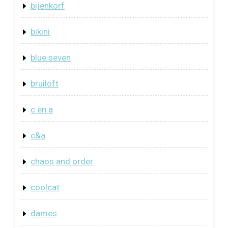
bijenkorf
bikini
blue seven
bruiloft
c en a
c&a
chaos and order
coolcat
dames