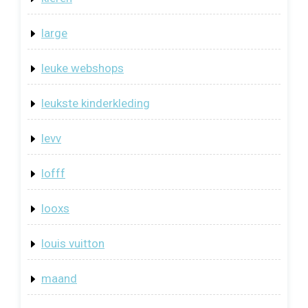
large
leuke webshops
leukste kinderkleding
levv
lofff
looxs
louis vuitton
maand