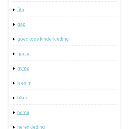
fila
gap
goedkope kinderkleding
guess
gymp
h en m
h&m
hema
herenkleding