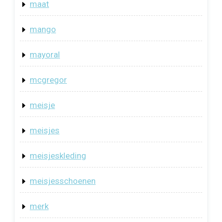
maat
mango
mayoral
mcgregor
meisje
meisjes
meisjeskleding
meisjesschoenen
merk