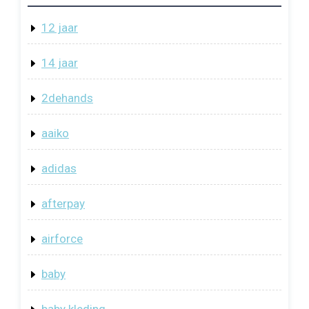
12 jaar
14 jaar
2dehands
aaiko
adidas
afterpay
airforce
baby