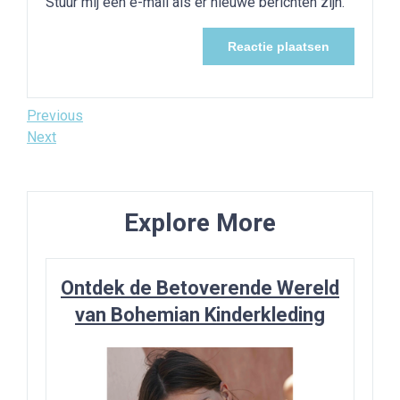
Stuur mij een e-mail als er nieuwe berichten zijn.
Bericht
Previous
Previous
Post
Next
Next
navigatie
Post
Explore More
Ontdek de Betoverende Wereld
van Bohemian Kinderkleding