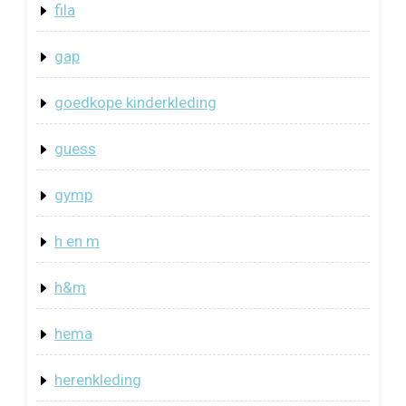
fila
gap
goedkope kinderkleding
guess
gymp
h en m
h&m
hema
herenkleding