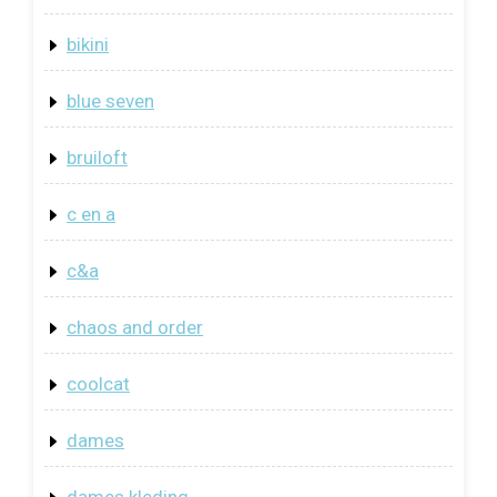
bikini
blue seven
bruiloft
c en a
c&a
chaos and order
coolcat
dames
dames kleding