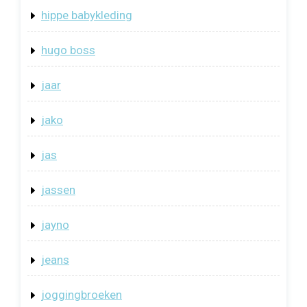
hippe babykleding
hugo boss
jaar
jako
jas
jassen
jayno
jeans
joggingbroeken