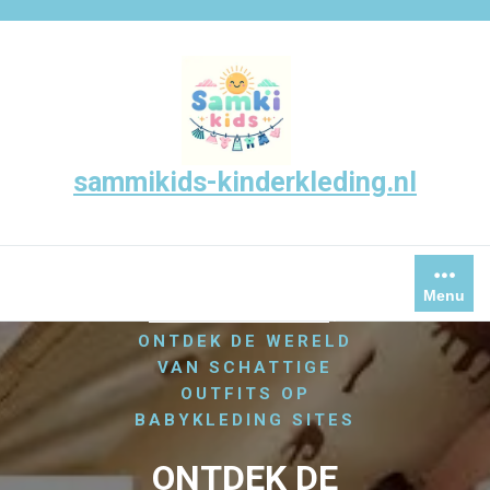
Skip
to
content
sammikids-kinderkleding.nl
/
HOME
Menu
/
UNCATEGORIZED
ONTDEK DE WERELD
VAN SCHATTIGE
OUTFITS OP
BABYKLEDING SITES
ONTDEK DE