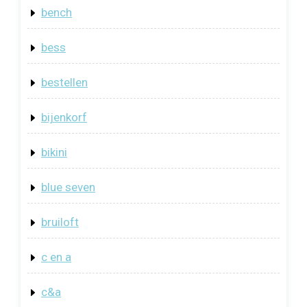
bench
bess
bestellen
bijenkorf
bikini
blue seven
bruiloft
c en a
c&a