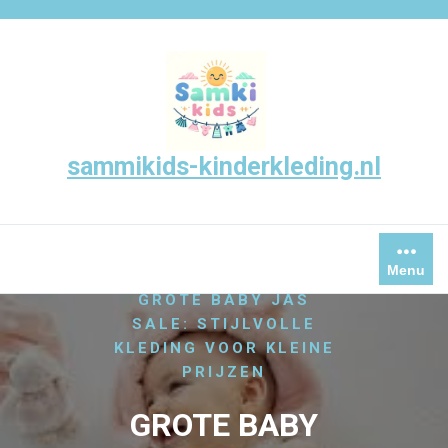
Skip
to
content
sammikids-kinderkleding.nl
Menu
/
,
/
HOME
BABY
JAS
GROTE BABY JAS
SALE: STIJLVOLLE
KLEDING VOOR KLEINE
PRIJZEN
GROTE BABY