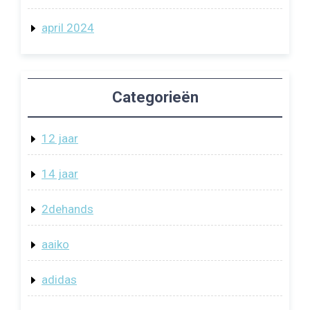
april 2024
Categorieën
12 jaar
14 jaar
2dehands
aaiko
adidas