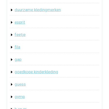
duurzame kledingmerken
esprit
feetje
fila
gap
goedkope kinderkleding
guess
gymp
h en m