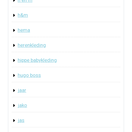
h&m
hema
herenkleding
hippe babykleding
hugo boss
jaar
jako
jas