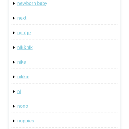
newborn baby
next
nijntje
nik&nik
nike
nikkie
nl
nono
noppies