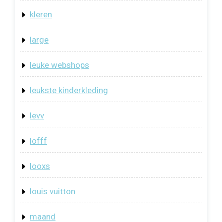
kleren
large
leuke webshops
leukste kinderkleding
levv
lofff
looxs
louis vuitton
maand