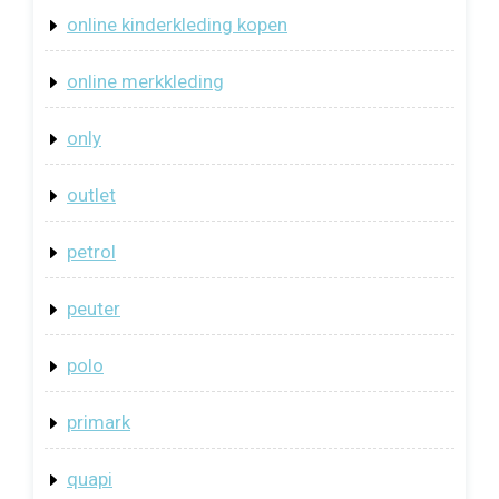
online kinderkleding kopen
online merkkleding
only
outlet
petrol
peuter
polo
primark
quapi