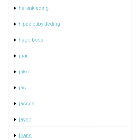
herenkleding
hippe babykleding
hugo boss
jaar
jako
jas
jassen
jayno
jeans