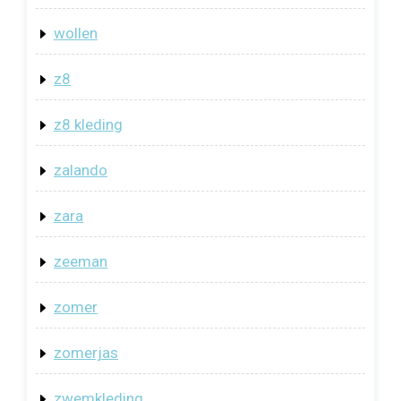
wollen
z8
z8 kleding
zalando
zara
zeeman
zomer
zomerjas
zwemkleding