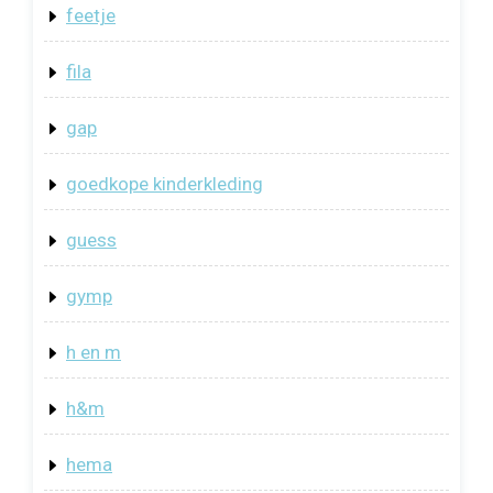
feetje
fila
gap
goedkope kinderkleding
guess
gymp
h en m
h&m
hema