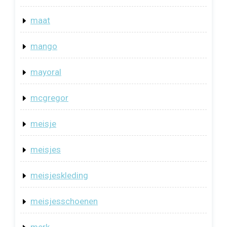
maat
mango
mayoral
mcgregor
meisje
meisjes
meisjeskleding
meisjesschoenen