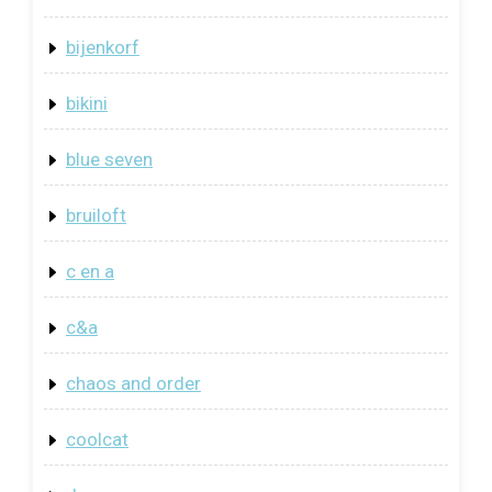
bijenkorf
bikini
blue seven
bruiloft
c en a
c&a
chaos and order
coolcat