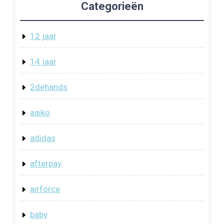
Categorieën
12 jaar
14 jaar
2dehands
aaiko
adidas
afterpay
airforce
baby