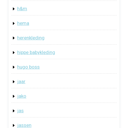
h&m
hema
herenkleding
hippe babykleding
hugo boss
jaar
jako
jas
jassen