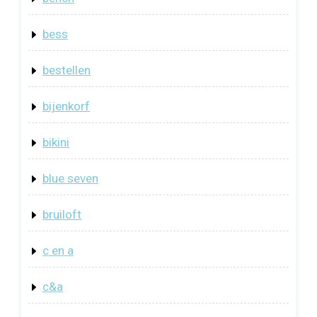
bess
bestellen
bijenkorf
bikini
blue seven
bruiloft
c en a
c&a