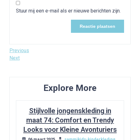
Stuur mij een e-mail als er nieuwe berichten zijn.
Bericht
Previous
Previous
Post
Next
Next
navigatie
Post
Explore More
Stijlvolle jongenskleding in
maat 74: Comfort en Trendy
Looks voor Kleine Avonturiers
06 maart 2025
sammikids-kinderkleding