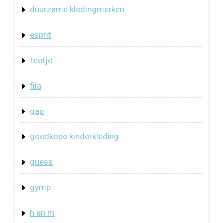
duurzame kledingmerken
esprit
feetje
fila
gap
goedkope kinderkleding
guess
gymp
h en m