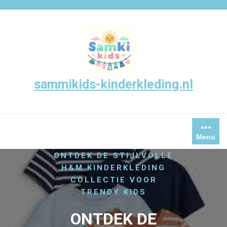
Skip
to
content
sammikids-kinderkleding.nl
/
,
HOME
KINDER
KINDER
,
KLEDING
Menu
/
KINDERKLEDING
ONTDEK DE STIJLVOLLE
H&M KINDERKLEDING
COLLECTIE VOOR
TRENDY KIDS
ONTDEK DE