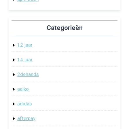
Categorieën
12 jaar
14 jaar
2dehands
aaiko
adidas
afterpay