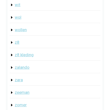
wit
wol
wollen
z8
z8 kleding
zalando
zara
zeeman
zomer