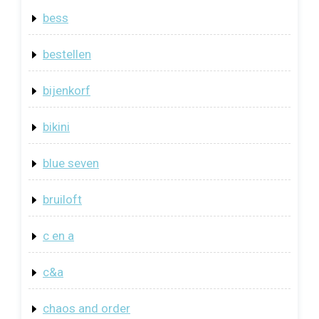
bess
bestellen
bijenkorf
bikini
blue seven
bruiloft
c en a
c&a
chaos and order