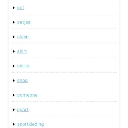
set
setjes
shein
shirt
shirts
shop
someone
sport
sportkleding