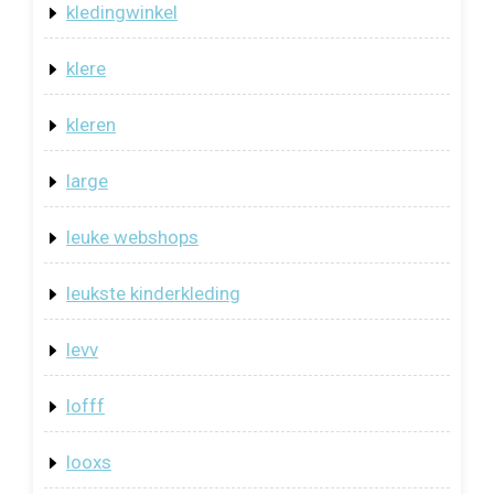
kledingwinkel
klere
kleren
large
leuke webshops
leukste kinderkleding
levv
lofff
looxs