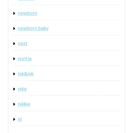
newborn
newborn baby
next
nijntje
nik&nik
nike
nikkie
nl