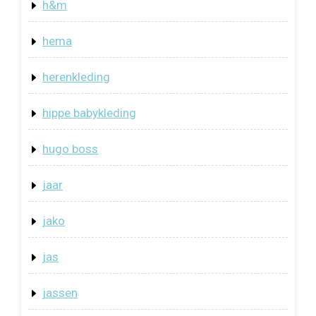
h&m
hema
herenkleding
hippe babykleding
hugo boss
jaar
jako
jas
jassen