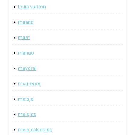
louis vuitton
maand
maat
mango
mayoral
mcgregor
meisje
meisjes
meisjeskleding