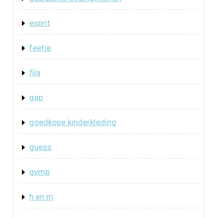
esprit
feetje
fila
gap
goedkope kinderkleding
guess
gymp
h en m