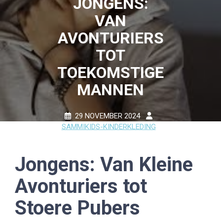
JONGENS:
VAN
AVONTURIERS
TOT
TOEKOMSTIGE
MANNEN
29 NOVEMBER 2024
SAMMIKIDS-KINDERKLEDING
0 COMMENTS
25 TAGS
Jongens: Van Kleine
Avonturiers tot
Stoere Pubers