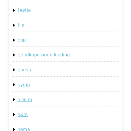
feetje
fila
gap
goedkope kinderkleding
guess
gymp
h en m
h&m
hema