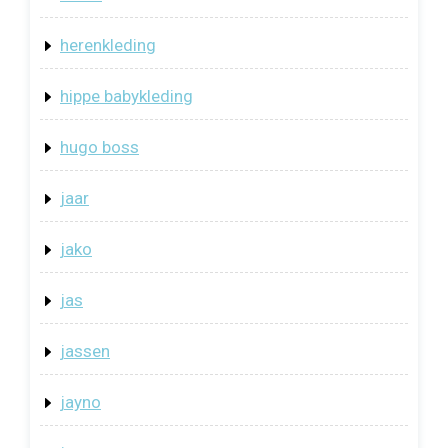
herenkleding
hippe babykleding
hugo boss
jaar
jako
jas
jassen
jayno