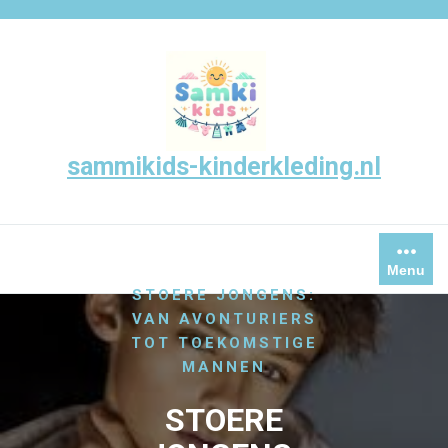
Skip
to
content
sammikids-kinderkleding.nl
/
HOME
/
UNCATEGORIZED
Menu
STOERE JONGENS:
VAN AVONTURIERS
TOT TOEKOMSTIGE
MANNEN
STOERE