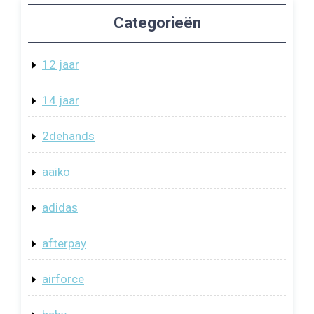
Categorieën
12 jaar
14 jaar
2dehands
aaiko
adidas
afterpay
airforce