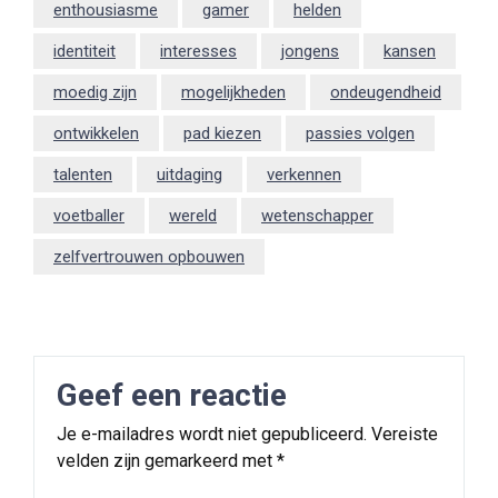
enthousiasme
gamer
helden
identiteit
interesses
jongens
kansen
moedig zijn
mogelijkheden
ondeugendheid
ontwikkelen
pad kiezen
passies volgen
talenten
uitdaging
verkennen
voetballer
wereld
wetenschapper
zelfvertrouwen opbouwen
Geef een reactie
Je e-mailadres wordt niet gepubliceerd.
Vereiste
velden zijn gemarkeerd met
*