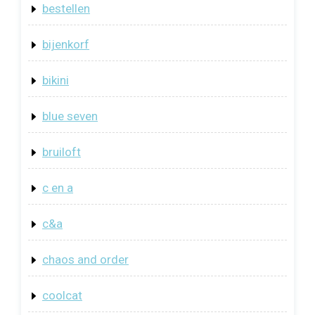
bestellen
bijenkorf
bikini
blue seven
bruiloft
c en a
c&a
chaos and order
coolcat