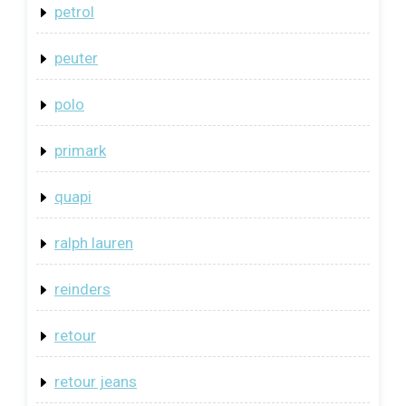
petrol
peuter
polo
primark
quapi
ralph lauren
reinders
retour
retour jeans