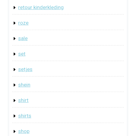
retour kinderkleding
roze
sale
set
setjes
shein
shirt
shirts
shop