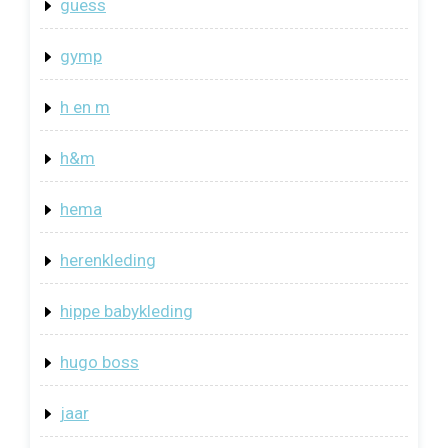
guess
gymp
h en m
h&m
hema
herenkleding
hippe babykleding
hugo boss
jaar