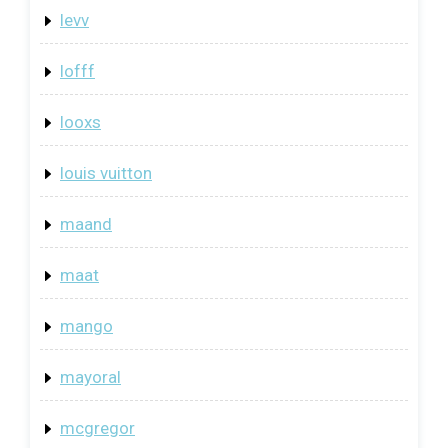
levv
lofff
looxs
louis vuitton
maand
maat
mango
mayoral
mcgregor