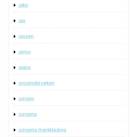
jako
jas
jassen
jayno
jeans
joggingbroeken
jongen
jongens
jongens merkkleding