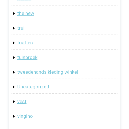
the new
trui
truitjes
tuinbroek
tweedehands kleding winkel
Uncategorized
vest
vingino