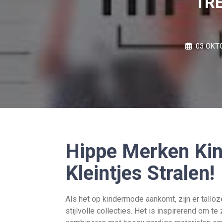
TRE
03 OKT
Hippe Merken Kin
Kleintjes Stralen!
Als het op kindermode aankomt, zijn er tallo
stijlvolle collecties. Het is inspirerend om 