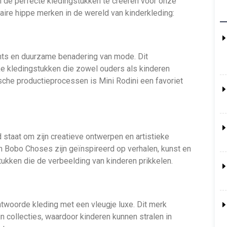
de perfecte kledingstukken te creëren voor onze
laire hippe merken in de wereld van kinderkleding:
ints en duurzame benadering van mode. Dit
ke kledingstukken die zowel ouders als kinderen
sche productieprocessen is Mini Rodini een favoriet
taat om zijn creatieve ontwerpen en artistieke
n Bobo Choses zijn geïnspireerd op verhalen, kunst en
tukken die de verbeelding van kinderen prikkelen.
twoorde kleding met een vleugje luxe. Dit merk
n collecties, waardoor kinderen kunnen stralen in