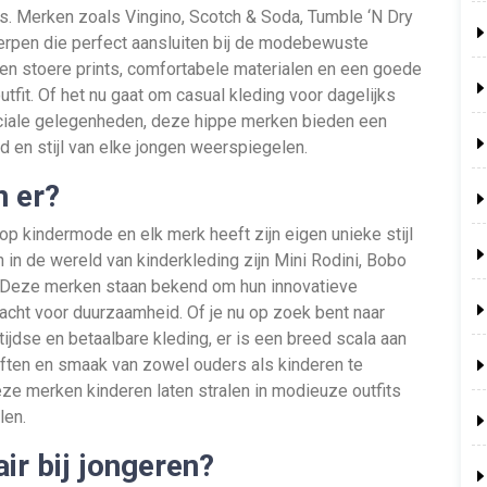
ies. Merken zoals Vingino, Scotch & Soda, Tumble ‘N Dry
erpen die perfect aansluiten bij de modebewuste
n stoere prints, comfortabele materialen en een goede
tfit. Of het nu gaat om casual kleding voor dagelijks
eciale gelegenheden, deze hippe merken bieden een
d en stijl van elke jongen weerspiegelen.
n er?
 op kindermode en elk merk heeft zijn eigen unieke stijl
in de wereld van kinderkleding zijn Mini Rodini, Bobo
. Deze merken staan bekend om hun innovatieve
cht voor duurzaamheid. Of je nu op zoek bent naar
tijdse en betaalbare kleding, er is een breed scala aan
ten en smaak van zowel ouders als kinderen te
eze merken kinderen laten stralen in modieuze outfits
len.
ir bij jongeren?