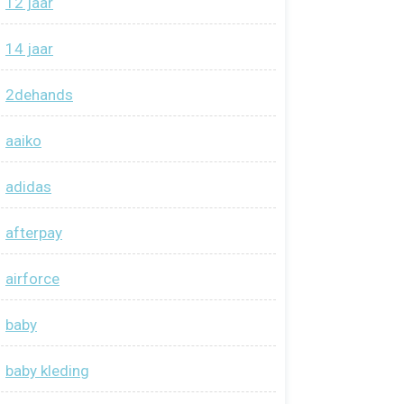
12 jaar
14 jaar
2dehands
aaiko
adidas
afterpay
airforce
baby
baby kleding