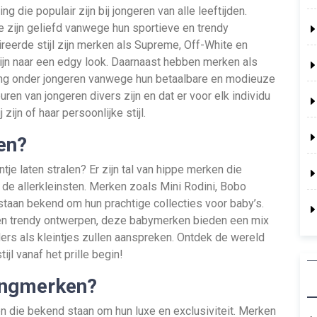
g die populair zijn bij jongeren van alle leeftijden.
 zijn geliefd vanwege hun sportieve en trendy
reerde stijl zijn merken als Supreme, Off-White en
zijn naar een edgy look. Daarnaast hebben merken als
ng onder jongeren vanwege hun betaalbare en modieuze
uren van jongeren divers zijn en dat er voor elk individu
zijn of haar persoonlijke stijl.
en?
je laten stralen? Er zijn tal van hippe merken die
r de allerkleinsten. Merken zoals Mini Rodini, Bobo
taan bekend om hun prachtige collecties voor baby’s.
 en trendy ontwerpen, deze babymerken bieden een mix
ers als kleintjes zullen aanspreken. Ontdek de wereld
ijl vanaf het prille begin!
dingmerken?
en die bekend staan om hun luxe en exclusiviteit. Merken