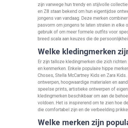
zijn vanwege hun trendy en stijlvolle collect
en Z8 staan bekend om hun eigentijdse ontw
jongens van vandaag. Deze merken combinere
pasvorm om jongens te laten stralen in elke ou
gebruik of om meer formele outfits voor sp
breed scala aan keuzes die de persoonlijkhei
Welke kledingmerken zij
Er zijn talloze kledingmerken die zich richten
en kenmerken. Enkele populaire hippe merken 
Choses, Stella McCartney Kids en Zara Kids
ontwerpen, hoogwaardige materialen en aanda
speelse prints, artistieke ontwerpen of eigen
kledingmerken beschikbaar om aan de behoef
voldoen. Het is inspirerend om te zien hoe d
die comfortabel zijn en de verbeelding prikke
Welke merken zijn popula