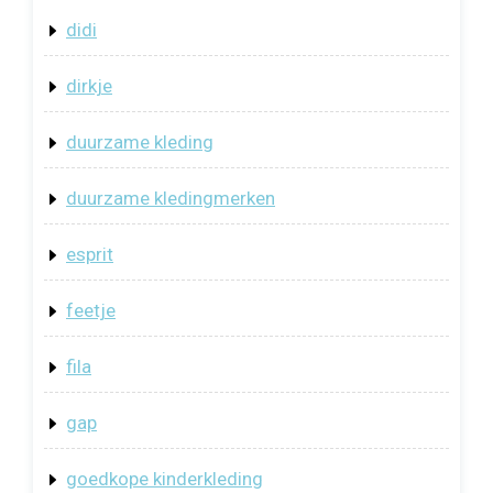
didi
dirkje
duurzame kleding
duurzame kledingmerken
esprit
feetje
fila
gap
goedkope kinderkleding