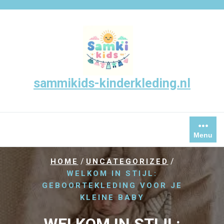
Skip
to
content
sammikids-kinderkleding.nl
Menu
/
/
HOME
UNCATEGORIZED
WELKOM IN STIJL:
GEBOORTEKLEDING VOOR JE
KLEINE BABY