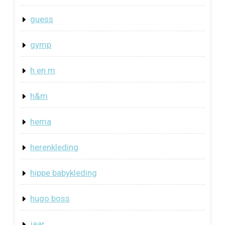
guess
gymp
h en m
h&m
hema
herenkleding
hippe babykleding
hugo boss
jaar