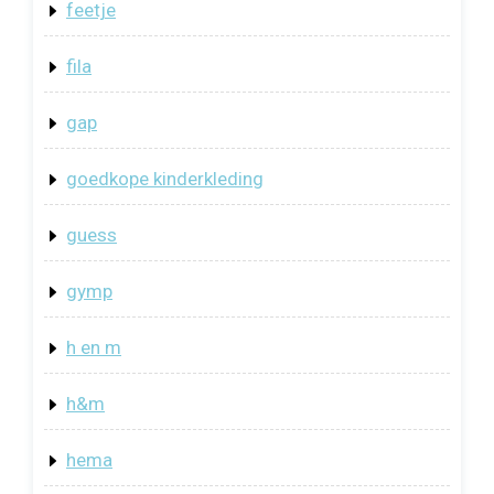
feetje
fila
gap
goedkope kinderkleding
guess
gymp
h en m
h&m
hema