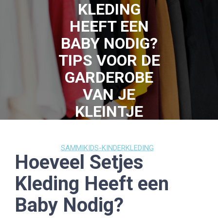
KLEDING
HEEFT EEN
BABY NODIG?
TIPS VOOR DE
GARDEROBE
VAN JE
KLEINTJE
12 AUGUSTUS 2025
SAMMIKIDS-KINDERKLEDING
Hoeveel Setjes
0 COMMENTS
15 TAGS
Kleding Heeft een
Baby Nodig?