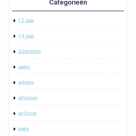
Categorieën
12 jaar
14 jaar
2dehands
aaiko
adidas
afterpay
airforce
baby