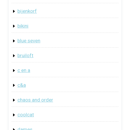
bijenkorf
bikini
blue seven
bruiloft
c en a
c&a
chaos and order
coolcat
dames