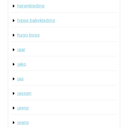
herenkleding
hippe babykleding
hugo boss
jaar
jako
jas
jassen
jayno
jeans