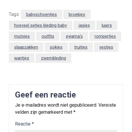
Tags:
babyschoentjes
broekjes
hoeveel setjes kleding baby
jasjes
luiers
mutsjes
outfits
pyjama's
rompertjes
slaapzakken
sokjes
truitjes
vestjes
wantjes
zwemkleding
Geef een reactie
Je e-mailadres wordt niet gepubliceerd.
Vereiste
velden zijn gemarkeerd met
*
Reactie
*