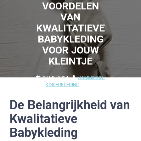
VOORDELEN
VAN
KWALITATIEVE
BABYKLEDING
VOOR JOUW
KLEINTJE
22 MEI 2024
SAMMIKIDS-
KINDERKLEDING
0
COMMENTS
12 TAGS
De Belangrijkheid van
Kwalitatieve
Babykleding