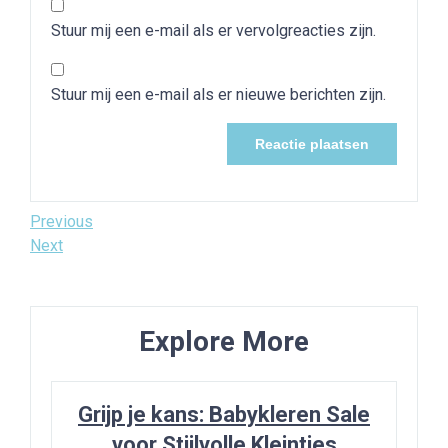
Stuur mij een e-mail als er vervolgreacties zijn.
Stuur mij een e-mail als er nieuwe berichten zijn.
Bericht
Previous
Previous
Post
Next
Next
navigatie
Post
Explore More
Grijp je kans: Babykleren Sale
voor Stijlvolle Kleintjes