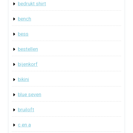
bedrukt shirt
bench
bess
bestellen
bijenkorf
bikini
blue seven
bruiloft
c en a