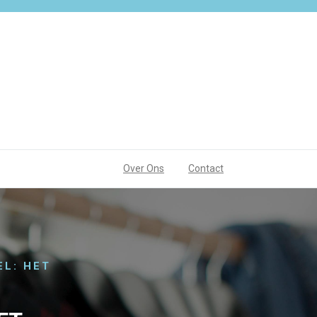
Over Ons
Contact
L: HET