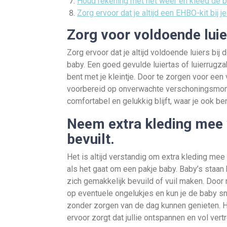
Houd rekening met het weer en kleed de 
Zorg ervoor dat je altijd een EHBO-kit bij 
Zorg voor voldoende luie
Zorg ervoor dat je altijd voldoende luiers bij
baby. Een goed gevulde luiertas of luierrug
bent met je kleintje. Door te zorgen voor een v
voorbereid op onverwachte verschoningsmomen
comfortabel en gelukkig blijft, waar je ook ben
Neem extra kleding mee 
bevuilt.
Het is altijd verstandig om extra kleding me
als het gaat om een pakje baby. Baby’s sta
zich gemakkelijk bevuild of vuil maken. Door 
op eventuele ongelukjes en kun je de baby sn
zonder zorgen van de dag kunnen genieten. H
ervoor zorgt dat jullie ontspannen en vol ver