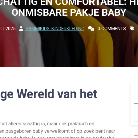
CHATTIG EN COMFORTABEL: H
ONMISBARE PAKJE BABY
LI 2025
SAMMIKIDS-KINDERKLEDING
0 COMMENTS
ge Wereld van het
iet alleen schattig is, maar ook praktisch en
u een pasgeboren baby verwelkomt of op zoek bent naar