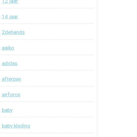
12 jaar
14 jaar
2dehands
aaiko
adidas
afterpay
airforce
baby
baby kleding