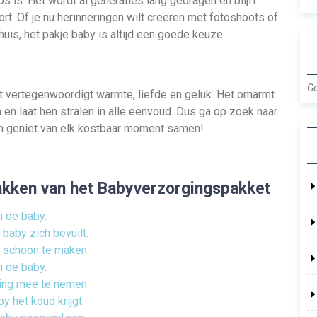
os is. Het wordt al generaties lang gedragen en blijft
rt. Of je nu herinneringen wilt creëren met fotoshoots of
is, het pakje baby is altijd een goede keuze.
Ge
et vertegenwoordigt warmte, liefde en geluk. Het omarmt
 en laat hen stralen in alle eenvoud. Dus ga op zoek naar
en geniet van elk kostbaar moment samen!
pakken van het Babyverzorgingspakket
n de baby.
baby zich bevuilt.
s schoon te maken.
n de baby.
ding mee te nemen.
y het koud krijgt.