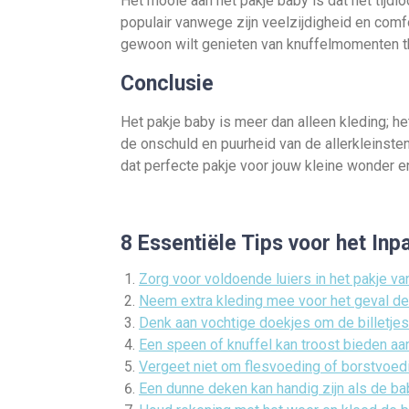
Het mooie aan het pakje baby is dat het tijdlo
populair vanwege zijn veelzijdigheid en comfo
gewoon wilt genieten van knuffelmomenten thu
Conclusie
Het pakje baby is meer dan alleen kleding; h
de onschuld en puurheid van de allerkleinsten
dat perfecte pakje voor jouw kleine wonder 
8 Essentiële Tips voor het In
Zorg voor voldoende luiers in het pakje va
Neem extra kleding mee voor het geval de 
Denk aan vochtige doekjes om de billetje
Een speen of knuffel kan troost bieden aa
Vergeet niet om flesvoeding of borstvoe
Een dunne deken kan handig zijn als de bab