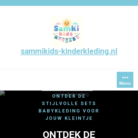
Skip
to
content
sammikids-kinderkleding.nl
/
HOME
Menu
/
UNCATEGORIZED
ONTDEK DE
STIJLVOLLE SETS
BABYKLEDING VOOR
JOUW KLEINTJE
ONTDEK DE