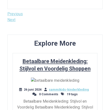
Bericht
Previous
Previous
Post
Next
Next
navigatie
Post
Explore More
Betaalbare Meidenkleding:
Stijlvol en Voordelig Shoppen
26 juni 2024
sammikids-kinderkleding
0 Comments
19 tags
Betaalbare Meidenkleding: Stijlvol en
Voordelig Betaalbare Meidenkleding: Stijlvol