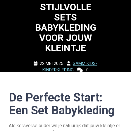
STIJLVOLLE
SETS
BABYKLEDING
VOOR JOUW
KLEINTJE
22 MEI 2025
SAMMIKIDS-
KINDERKLEDING
0
COMMENTS
12 TAGS
De Perfecte Start:
Een Set Babykleding
Als kersverse ouder wil je natuurlijk dat jouw kleintje er