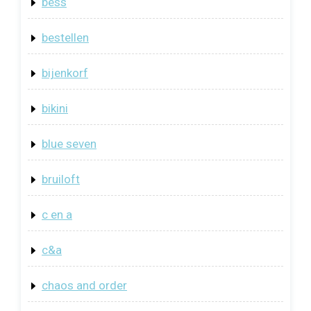
bess
bestellen
bijenkorf
bikini
blue seven
bruiloft
c en a
c&a
chaos and order