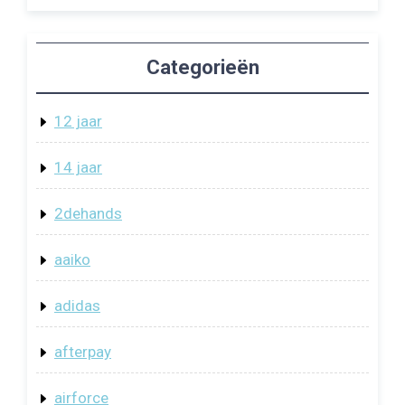
Categorieën
12 jaar
14 jaar
2dehands
aaiko
adidas
afterpay
airforce