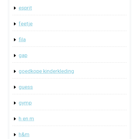
esprit
feetje
fila
gap
goedkope kinderkleding
guess
gymp
h en m
h&m