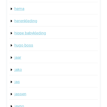
hema
herenkleding
hippe babykleding
hugo boss
jaar
jako
jas
jassen
jayno