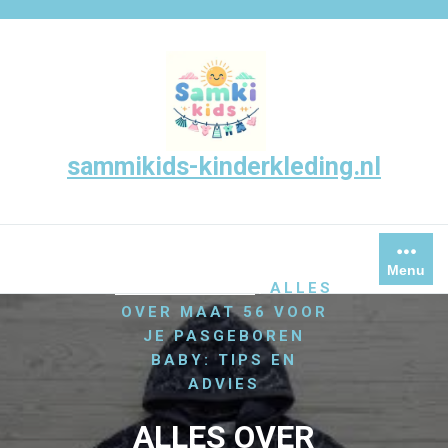
Skip
to
content
sammikids-kinderkleding.nl
/
,
HOME
BABYKLEDING
Menu
/
KLEDINGMAAT
ALLES
OVER MAAT 56 VOOR
JE PASGEBOREN
BABY: TIPS EN
ADVIES
ALLES OVER