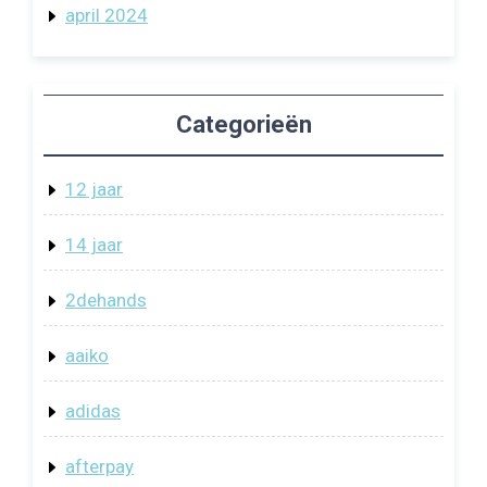
april 2024
Categorieën
12 jaar
14 jaar
2dehands
aaiko
adidas
afterpay