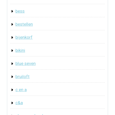
bess
bestellen
bijenkorf
bikini
blue seven
bruiloft
c en a
c&a