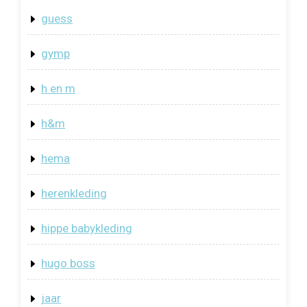
guess
gymp
h en m
h&m
hema
herenkleding
hippe babykleding
hugo boss
jaar