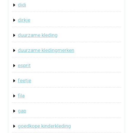
didi
dirkje
duurzame kleding
duurzame kledingmerken
esprit
feetje
fila
gap
goedkope kinderkleding