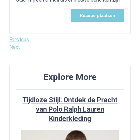
Bericht
Previous
Previous
Post
Next
Next
navigatie
Post
Explore More
Tijdloze Stijl: Ontdek de Pracht
van Polo Ralph Lauren
Kinderkleding