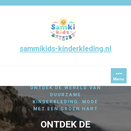
Skip
to
content
sammikids-kinderkleding.nl
Menu
/
/
HOME
KINDERKLEDING
ONTDEK DE WERELD VAN
DUURZAME
KINDERKLEDING: MODE
MET EEN GROEN HART
ONTDEK DE