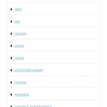
jako
jas
jassen
jayno
jeans
joggingbroeken
jongen
jongens
jongens merkkleding