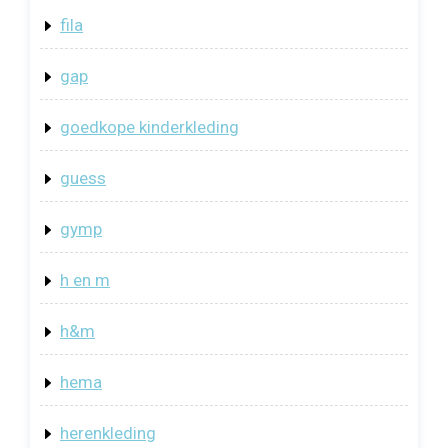
fila
gap
goedkope kinderkleding
guess
gymp
h en m
h&m
hema
herenkleding