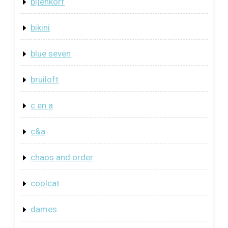
bijenkorf
bikini
blue seven
bruiloft
c en a
c&a
chaos and order
coolcat
dames