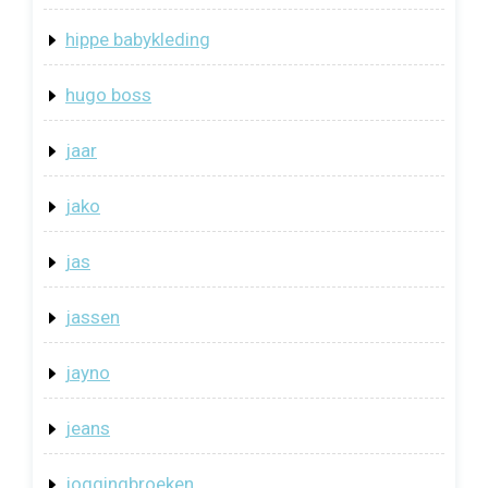
hippe babykleding
hugo boss
jaar
jako
jas
jassen
jayno
jeans
joggingbroeken