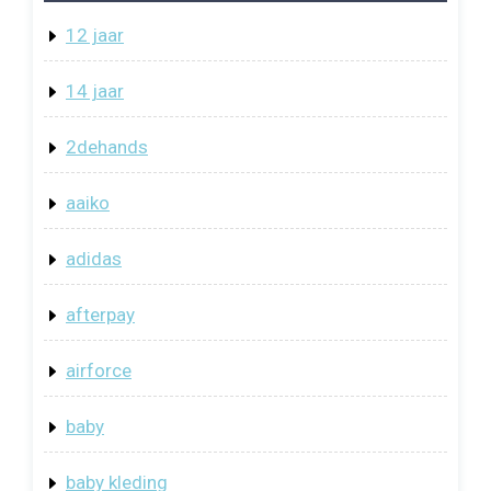
12 jaar
14 jaar
2dehands
aaiko
adidas
afterpay
airforce
baby
baby kleding