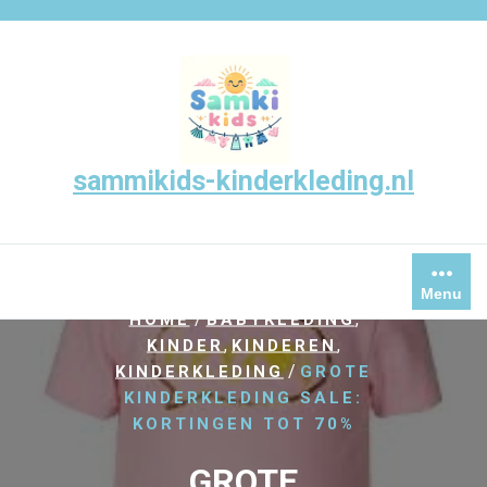
Skip
to
content
sammikids-kinderkleding.nl
Menu
/
,
HOME
BABYKLEDING
,
,
KINDER
KINDEREN
/
KINDERKLEDING
GROTE
KINDERKLEDING SALE:
KORTINGEN TOT 70%
GROTE