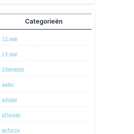
Categorieën
12 jaar
14 jaar
2dehands
aaiko
adidas
afterpay
airforce