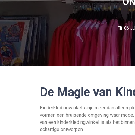
ON
06 JU
De Magie van Kin
Kinderkledingwinkels zijn meer dan alleen pl
vormen een bruisende omgeving waar mode, c
van een kinderkledingwinkel is als het binne
schattige ontwerpen.