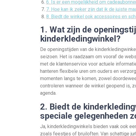
6. Is er een mogelijkheid om cadeaubonne
7. Hoe kan ik zeker zijn dat ik de juiste m
8. Biedt de winkel ook accessoires en sc
1. Wat zijn de openingsti
kinderkledingwinkel?
De openingstijden van de kinderkledingwinkel 
seizoen. Het is raadzaam om vooraf de websi
met de klantenservice voor actuele informati
hanteren flexibele uren om ouders en verzor
momenten langs te komen, zowel doordeweeks 
controleren wanneer de winkel geopend is, zo
agenda.
2. Biedt de kinderkledin
speciale gelegenheden zo
Ja, kinderkledingwinkels bieden vaak ook ee
zoals feestjes of bruiloften. Van schattige j