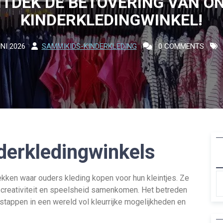
TDEK DE BETOVERING VAN O
KINDERKLEDINGWINKEL!
NI 2026
SAMMIKIDS-KINDERKLEDING
0 COMMENTS
derkledingwinkels
ekken waar ouders kleding kopen voor hun kleintjes. Ze
reativiteit en speelsheid samenkomen. Het betreden
nstappen in een wereld vol kleurrijke mogelijkheden en