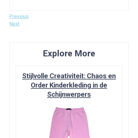
Bericht
Previous
Previous
Post
Next
Next
navigatie
Post
Explore More
Stijlvolle Creativiteit: Chaos en
Order Kinderkleding in de
Schijnwerpers