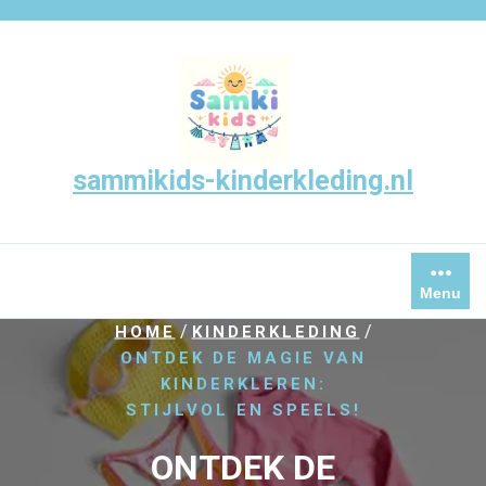
Skip
to
content
sammikids-kinderkleding.nl
Menu
/
/
HOME
KINDERKLEDING
ONTDEK DE MAGIE VAN
KINDERKLEREN:
STIJLVOL EN SPEELS!
ONTDEK DE