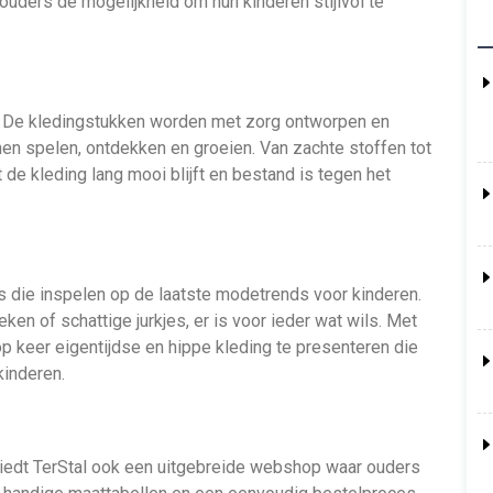
ouders de mogelijkheid om hun kinderen stijlvol te
del. De kledingstukken worden met zorg ontworpen en
en spelen, ontdekken en groeien. Van zachte stoffen tot
 de kleding lang mooi blijft en bestand is tegen het
es die inspelen op de laatste modetrends voor kinderen.
eken of schattige jurkjes, er is voor ieder wat wils. Met
op keer eigentijdse en hippe kleding te presenteren die
kinderen.
iedt TerStal ook een uitgebreide webshop waar ouders