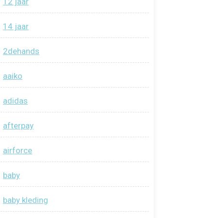
12 jaar
14 jaar
2dehands
aaiko
adidas
afterpay
airforce
baby
baby kleding