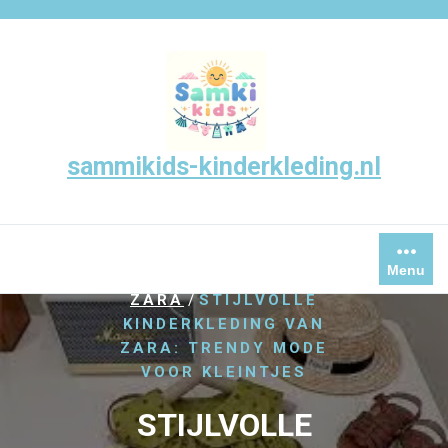
Skip
to
content
sammikids-kinderkleding.nl
Menu
/
,
HOME
KINDERKLEDING
/
ZARA
STIJLVOLLE
KINDERKLEDING VAN
ZARA: TRENDY MODE
VOOR KLEINTJES
STIJLVOLLE