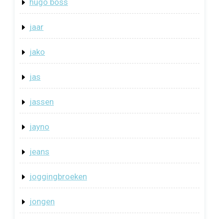
hugo boss
jaar
jako
jas
jassen
jayno
jeans
joggingbroeken
jongen