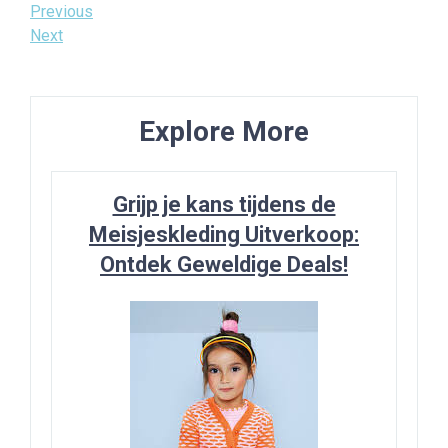
Bericht
Previous
Previous
Post
Next
Next
navigatie
Post
Explore More
Grijp je kans tijdens de
Meisjeskleding Uitverkoop:
Ontdek Geweldige Deals!