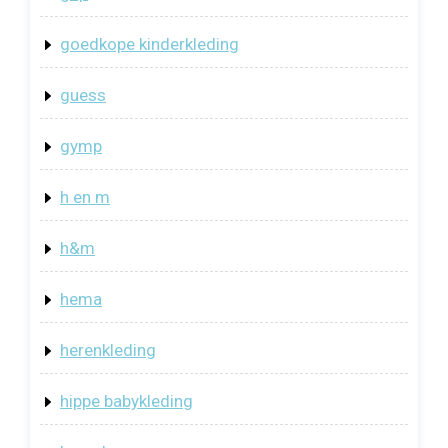
goedkope kinderkleding
guess
gymp
h en m
h&m
hema
herenkleding
hippe babykleding