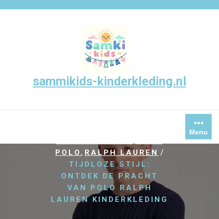
Skip
to
content
sammikids-kinderkleding.nl
/
,
HOME
KINDER KLEDING
,
KINDEREN
Menu
,
,
KINDERKLEDING
MERK
,
/
POLO
RALPH LAUREN
TIJDLOZE STIJL:
ONTDEK DE PRACHT
VAN POLO RALPH
LAUREN KINDERKLEDING