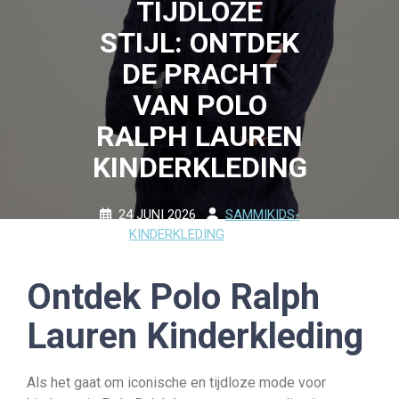
TIJDLOZE
STIJL: ONTDEK
DE PRACHT
VAN POLO
RALPH LAUREN
KINDERKLEDING
24 JUNI 2026
SAMMIKIDS-
KINDERKLEDING
0
COMMENTS
18 TAGS
Ontdek Polo Ralph
Lauren Kinderkleding
Als het gaat om iconische en tijdloze mode voor