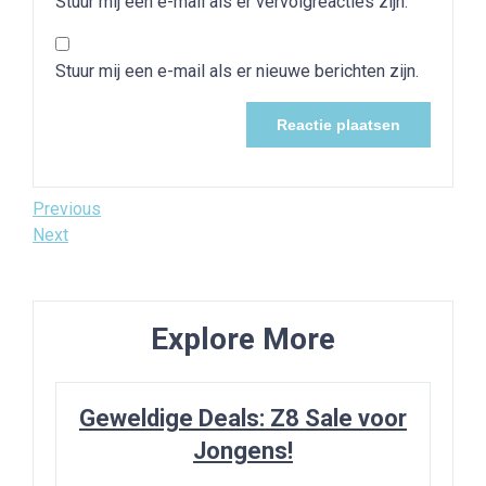
Stuur mij een e-mail als er vervolgreacties zijn.
Stuur mij een e-mail als er nieuwe berichten zijn.
Bericht
Previous
Previous
Post
Next
Next
navigatie
Post
Explore More
Geweldige Deals: Z8 Sale voor
Jongens!