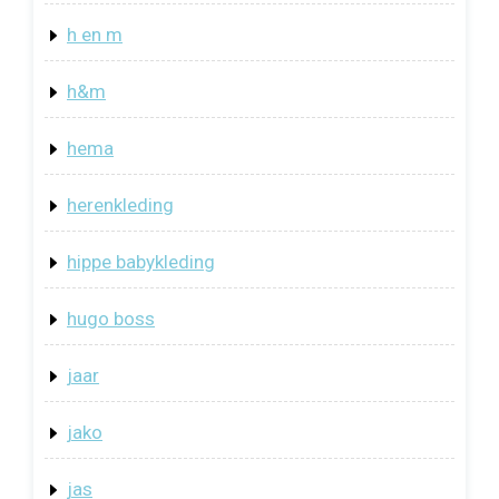
h en m
h&m
hema
herenkleding
hippe babykleding
hugo boss
jaar
jako
jas