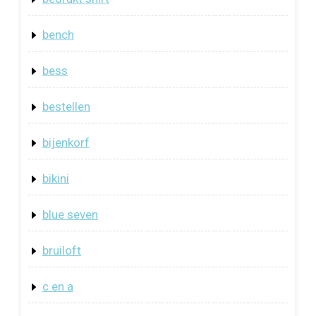
bench
bess
bestellen
bijenkorf
bikini
blue seven
bruiloft
c en a