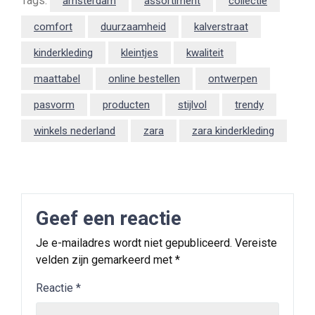
Tags:
amsterdam
assortiment
collectie
comfort
duurzaamheid
kalverstraat
kinderkleding
kleintjes
kwaliteit
maattabel
online bestellen
ontwerpen
pasvorm
producten
stijlvol
trendy
winkels nederland
zara
zara kinderkleding
Geef een reactie
Je e-mailadres wordt niet gepubliceerd.
Vereiste
velden zijn gemarkeerd met
*
Reactie
*