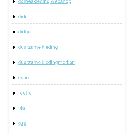
dameskleding webshop
didi
dirkje
duurzame kleding
duurzame kledingmerken
esprit
feetje
fila
gap