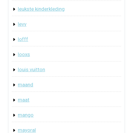
leukste kinderkleding
levv
lofff
looxs
louis vuitton
maand
maat
mango
mayoral