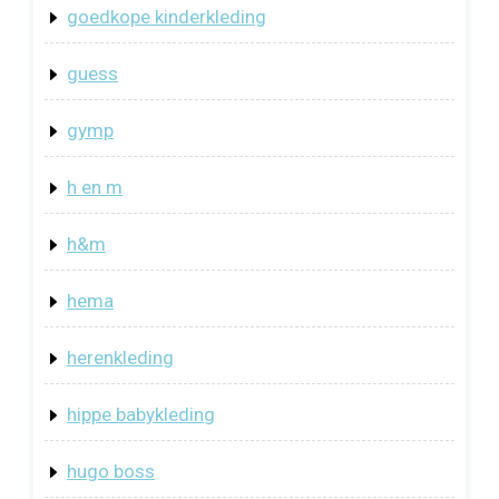
goedkope kinderkleding
guess
gymp
h en m
h&m
hema
herenkleding
hippe babykleding
hugo boss