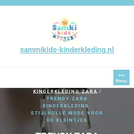
Skip
to
content
sammikids-kinderkleding.nl
Menu
/
,
HOME
KINDER
,
/
KINDERKLEDING
ZARA
TRENDY ZARA
KINDERKLEDING:
STIJLVOLLE MODE VOOR
DE KLEINTJES