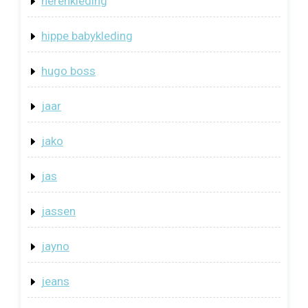
herenkleding
hippe babykleding
hugo boss
jaar
jako
jas
jassen
jayno
jeans