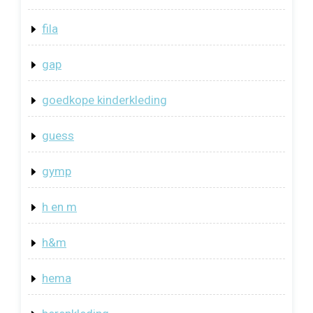
fila
gap
goedkope kinderkleding
guess
gymp
h en m
h&m
hema