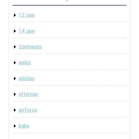
12 jaar
14 jaar
2dehands
aaiko
adidas
afterpay
airforce
baby