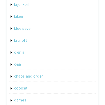
bijenkorf
bikini
blue seven
bruiloft
c en a
c&a
chaos and order
coolcat
dames